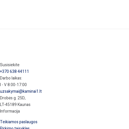
Susisiekite
+370 638 44111
Darbo laikas:
I - V 8:00-17:00
uzsakymai@kaminai1.lt
Drobės g. 25D,
LT-45189 Kaunas
Informacija
Teikiamos paslaugos
Pirkimo taisyklės