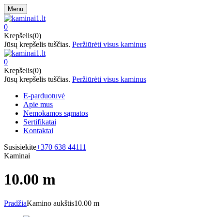
Menu
0
Krepšelis(0)
Jūsų krepšelis tuščias.
Peržiūrėti visus kaminus
0
Krepšelis(0)
Jūsų krepšelis tuščias.
Peržiūrėti visus kaminus
E-parduotuvė
Apie mus
Nemokamos sąmatos
Sertifikatai
Kontaktai
Susisiekite
+370 638 44111
Kaminai
10.00 m
Pradžia
Kamino aukštis
10.00 m