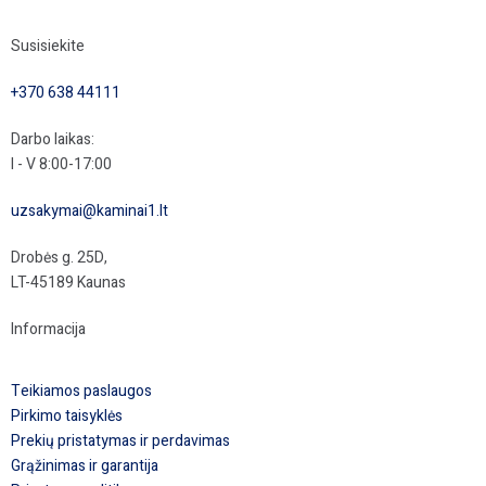
Susisiekite
+370 638 44111
Darbo laikas:
I - V 8:00-17:00
uzsakymai@kaminai1.lt
Drobės g. 25D,
LT-45189 Kaunas
Informacija
Teikiamos paslaugos
Pirkimo taisyklės
Prekių pristatymas ir perdavimas
Grąžinimas ir garantija