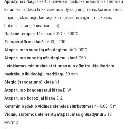
Aprašymas
Naujos kartos universali trisluoksnė kamino sistema su
keramikiniu įdėklu tinka visiems šildymo įrenginiams, kūrenamiems:
dujomis, skystuoju, kietuoju kuru (akmens anglimi, malkomis,
briketais, granulėmis, biomase).
Darbinė temperatūra
nuo 60°C iki 600°C
Temperatūros klasė
T600, T400
Atsparumas suodžių užsidegimui
iki 1000°C
Atsparumo suodžių užsidegimui klasė
G50
Leidžiamas minimalus atstumas nuo dūmtraukio išorinio
paviršiaus iki degiųjų medžiagų
50 mm
Slėgio (sandarumo) klasė
N1
Atsparumo kondensatui klasė
D, W
Atsparumo korozijai klasė
3, 2
Keraminio įdėklo vidinės sienelės šiurkštumas
r = 0,0015 m
Vidinių sistemos elementų atsparumas gniuždymui
≥ 10
MN/m2