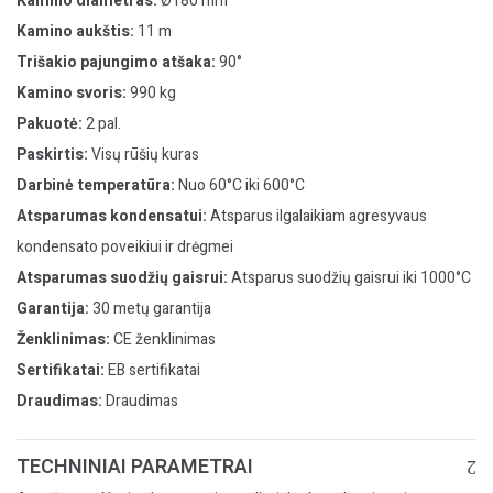
Kamino diametras:
Ø180 mm
Kamino aukštis:
11 m
Trišakio pajungimo atšaka:
90°
Kamino svoris:
990 kg
Pakuotė:
2 pal.
Paskirtis:
Visų rūšių kuras
Darbinė temperatūra:
Nuo 60°C iki 600°C
Atsparumas kondensatui:
Atsparus ilgalaikiam agresyvaus
kondensato poveikiui ir drėgmei
Atsparumas suodžių gaisrui:
Atsparus suodžių gaisrui iki 1000°C
Garantija:
30 metų garantija
Ženklinimas:
CE ženklinimas
Sertifikatai:
EB sertifikatai
Draudimas:
Draudimas
TECHNINIAI PARAMETRAI