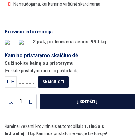
Nenaudojama, kai kamino viršūnė skardinama
Krovinio informacija
2 pal.,
preliminarus svoris:
990 kg.
Kamino pristatymo skaičiuoklė
Sužinokite kainą su pristatymu
Įveskite pristatymo adreso pašto kodą
LT-
SKAIČIUOTI
Į KREPŠELĮ
Kaminai vežami krovininiais automobiliais
turinčiais
hidraulinį liftą.
Kaminus pristatome visoje Lietuvoje!