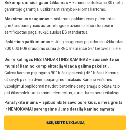
Bekompromisis ilgaamžiškumas
– kaminui suteikiama 30 metų
gamintojo garantija, užtikrinanti ramybę kelioms kartoms.
Maksimalus saugumas
– sistemos patikimumas patvirtintas
griežtais bandymais autoritetingose užsienio laboratorijose ir
sertifikuotas pagal aukščiausius ES standartus.
Išskirtinis patikimumas
– Jūsų saugumas papildomai užtikrintas
300 000 EUR draudimo suma „ERGO Insurance SE“ Lietuvos filiale.
Jei reikalingas NESTANDARTINIS KAMINAS – susisiekite su
mumis! Kamino komplektaciją visada galima pakeisti.
Galima kamino pajungimo 90° trišakį pakeisti į 45° trišakį. Kaminą
užsakyti pvz. su dviem pajungimo trišakiais. Kamino viršūnės
užbaigimui papildomai naudoti betoninę dengiamąją plokštę, taip
pat iškomplektuoti kamino elementus, kurie Jums nėra reikalingi.
Parašykite mums – apibūdinkite savo poreikius, o mes greitai
ir NEMOKAMAI parengsime Jums detalią kamino sąmatą!
IŠSIŲSKITE UŽKLAUSĄ