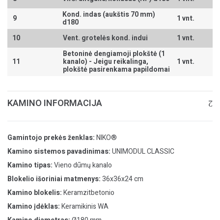
Kond. indas (aukštis 70 mm)
9
1 vnt.
d180
10
Vent. grotelės kond. indui
1 vnt.
Betoninė dengiamoji plokštė (1
11
kanalo) -
Jeigu reikalinga,
1 vnt.
plokštė pasirenkama papildomai
KAMINO INFORMACIJA
Gamintojo prekės ženklas:
NIKO®
Kamino sistemos pavadinimas:
UNIMODUL CLASSIC
Kamino tipas:
Vieno dūmų kanalo
Blokelio išoriniai matmenys:
36x36x24 cm
Kamino blokelis:
Keramzitbetonio
Kamino įdėklas:
Keramikinis WA