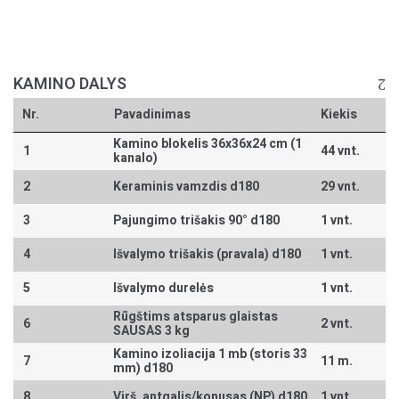
KAMINO DALYS
Nr.
Pavadinimas
Kiekis
Kamino blokelis 36x36x24 cm (1
1
44 vnt.
kanalo)
2
Keraminis vamzdis d180
29 vnt.
3
Pajungimo trišakis 90° d180
1 vnt.
4
Išvalymo trišakis (pravala) d180
1 vnt.
5
Išvalymo durelės
1 vnt.
Rūgštims atsparus glaistas
6
2 vnt.
SAUSAS 3 kg
Kamino izoliacija 1 mb (storis 33
7
11 m.
mm) d180
8
Virš. antgalis/konusas (NP) d180
1 vnt.