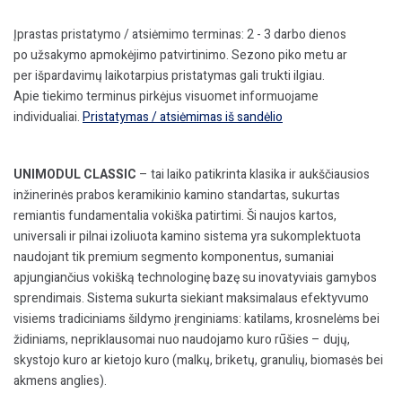
Įprastas pristatymo / atsiėmimo terminas: 2 - 3 darbo dienos
po užsakymo apmokėjimo patvirtinimo. Sezono piko metu ar
per išpardavimų laikotarpius pristatymas gali trukti ilgiau.
Apie tiekimo terminus pirkėjus visuomet informuojame
individualiai.
Pristatymas / atsiėmimas iš sandėlio
UNIMODUL CLASSIC
– tai laiko patikrinta klasika ir aukščiausios
inžinerinės prabos keramikinio kamino standartas, sukurtas
remiantis fundamentalia vokiška patirtimi. Ši naujos kartos,
universali ir pilnai izoliuota kamino sistema yra sukomplektuota
naudojant tik
premium
segmento komponentus, sumaniai
apjungiančius vokišką technologinę bazę su inovatyviais gamybos
sprendimais. Sistema sukurta siekiant maksimalaus efektyvumo
visiems tradiciniams šildymo įrenginiams: katilams, krosnelėms bei
židiniams, nepriklausomai nuo naudojamo kuro rūšies – dujų,
skystojo kuro ar kietojo kuro (malkų, briketų, granulių, biomasės bei
akmens anglies).