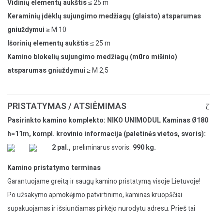
Vidinių elementų aukštis
≤ 25 m
Keraminių įdėklų sujungimo medžiagų (glaisto) atsparumas
gniuždymui
≥ M 10
Išorinių elementų aukštis
≤ 25 m
Kamino blokelių sujungimo medžiagų (mūro mišinio)
atsparumas gniuždymui
≥ M 2,5
PRISTATYMAS / ATSIĖMIMAS
Pasirinkto kamino komplekto: NIKO UNIMODUL Kaminas Ø180
h=11m, kompl. krovinio informacija (paletinės vietos, svoris):
2 pal.,
preliminarus svoris:
990 kg.
Kamino pristatymo terminas
Garantuojame greitą ir saugų kamino pristatymą visoje Lietuvoje!
Po užsakymo apmokėjimo patvirtinimo, kaminas kruopščiai
supakuojamas ir išsiunčiamas pirkėjo nurodytu adresu. Prieš tai