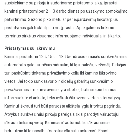
susisiekiame su pirkėju ir suderiname pristatymo laiką. Įprastai
kaminai pristatomi per 2 – 3 darbo dienas po užsakymo apmokėjimo
patvirtinimo. Sezono piko metu ar per išpardavimų laikotarpius
pristatymas gali trukti ilgiau nei įprastai. Apie galimus tiekimo
terminus pirkėjus visuomet informuojame individualiai ir iš karto.
Pristatymas su iškrovimu
Kaminai pristatomi 12 t, 15 t ir 18 t bendrosios masės sunkvežimiais,
automobilio gale turinčiais hidraulinį liftą ir palečių vežimėlį. Pirkėjas
turi pasirūpinti tinkamu privažiavimo keliu iki kamino iškrovimo
vietos. Jei tokio sunkiasvorio ir didelių gabaritų sunkvežimio
privažiavimas ir manevravimas yra ribotas, būtinai apie tai mus
informuokite iš anksto, teks ieškoti iškrovimo vietos alternatyvų.
Kaminui iškrauti turi būti paruošta aikštelė lygiu ir tvirtu pagrindu.
Atvykus sunkvežimiui pirkėjo pareiga aiškiai parodyti vairuotojui
iškrauti tinkamą vietą. Kaminas iš automobilio iškraunamas
hidraulinio lifto pagalba (nereikia iškrauti rankomis). Esant