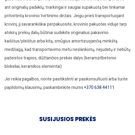
ant originalių padėklų, tvarkingai ir saugiai supakuotą bei tinkamai
pritvirtintą krovinio tvirtinimo diržais. Jeigu prieš transportuojant
krovinį, jį savarankiškai perpakuosite, krovinio pakuotės viduje tarp
atskirų prekių dalių būtinai sudėkite originalius pakavimo
kaiščius/pleištus arba kitą, smūgius amortizuojančią minkštą
medžiagą, kad transportavimo metu neslankiotų, nejudėtų ir nebūtų
pažeistos trapios, dūžtančios prekės dalys (keramzitbetonio
blokeliai, keramikos elementai).
Jei reikia pagalbos, norite pasitikslinti ar pasikonsultuoti arba turite
papildomų klausimų, paskambinkite mums
+370 638 44111
.
SUSIJUSIOS PREKĖS