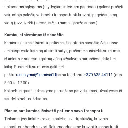
tinkamoms sąlygoms (t. y. lygiam ir tvirtam pagrindui) galima prašyti
vairuotojo palečių vežimėliu transportuoti krovinį į pageidaujamą
vietą (pvz. įvežti į kiemą, arčiau namo, garažo ar pan.).
Kaminų atsiėmimas iš sandėlio
Kaminus galima atsiimti ir patiems iš centrinio sandėlio Šiauliuose.
Jei nuspręsite kaminą atsiimti patys, prašome susisiekti su mumis
iš anksto ir suderinti galimą Jūsų užsakymo paruošimo datą bei
laiką. Susisiekti su mumis galite el.
paštu:
uzsakymai@kaminai1.lt
arba telefonu:
+370 638 44111
(nuo
8:00 iki 17:00).
Kol nebus gautas užsakymo paruošimo patvirtinimas, užsakymas iš
sandėlio nebus išduotas.
Planuojant kaminą išsivežti patiems savo transportu
Tinkamai įvertinkite krovinio paletinių vietų skaičių, krovinio
gabaritus ir bendrą svorį. Rekomenduojame krovinį transportuoti