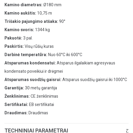
Kamino diametras:
Ø180 mm
Kamino aukštis:
10,75 m
Trišakio pajungimo atšaka:
90°
Kamino svoris:
1344 kg
Pakuotė:
3 pal.
Paskirtis:
Visų rūšių kuras
Darbinė temperatūra:
Nuo 60°C iki 600°C
Atsparumas kondensatui:
Atsparus ilgalaikiam agresyvaus
kondensato poveikiui ir drėgmei
Atsparumas suodžių gaisrui:
Atsparus suodžių gaisrui iki 1000°C
Garantija:
30 metų garantija
Ženklinimas:
CE ženklinimas
Sertifikatai:
EB sertifikatai
Draudimas:
Draudimas
TECHNINIAI PARAMETRAI