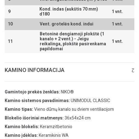
Kond. indas (aukštis 70 mm)
9
1 vnt.
d180
10
Vent. grotelės kond. indui
1 vnt.
Betoninė dengiamoji plokštė (1
kanalo + 2 vent.) -
Jeigu
11
1 vnt.
reikalinga, plokštė pasirenkama
papildomai
KAMINO INFORMACIJA
Gamintojo prekės ženklas:
NIKO®
Kamino sistemos pavadinimas:
UNIMODUL CLASSIC
Kamino tipas:
Vieno dūmų kanalo su dviem ventiliacijom
Blokelio išoriniai matmenys:
36x54x24 cm
Kamino blokelis:
Keramzitbetonio
Kamino įdėklas:
Keramikinis WA