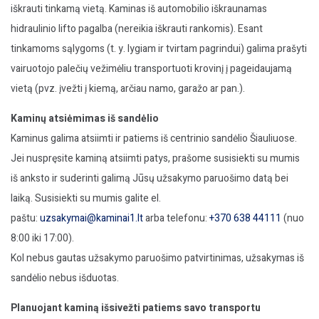
iškrauti tinkamą vietą. Kaminas iš automobilio iškraunamas
hidraulinio lifto pagalba (nereikia iškrauti rankomis). Esant
tinkamoms sąlygoms (t. y. lygiam ir tvirtam pagrindui) galima prašyti
vairuotojo palečių vežimėliu transportuoti krovinį į pageidaujamą
vietą (pvz. įvežti į kiemą, arčiau namo, garažo ar pan.).
Kaminų atsiėmimas iš sandėlio
Kaminus galima atsiimti ir patiems iš centrinio sandėlio Šiauliuose.
Jei nuspręsite kaminą atsiimti patys, prašome susisiekti su mumis
iš anksto ir suderinti galimą Jūsų užsakymo paruošimo datą bei
laiką. Susisiekti su mumis galite el.
paštu:
uzsakymai@kaminai1.lt
arba telefonu:
+370 638 44111
(nuo
8:00 iki 17:00).
Kol nebus gautas užsakymo paruošimo patvirtinimas, užsakymas iš
sandėlio nebus išduotas.
Planuojant kaminą išsivežti patiems savo transportu