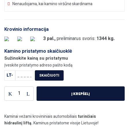
Nenaudojama, kai kamino viršūnė skardinama
Krovinio informacija
3 pal.,
preliminarus svoris:
1344 kg.
Kamino pristatymo skaičiuoklė
Sužinokite kainą su pristatymu
Įveskite pristatymo adreso pašto kodą
LT-
SKAIČIUOTI
produkto
Į KREPŠELĮ
kiekis:
NIKO
UNIMODUL
Kaminas
Kaminai vežami krovininiais automobiliais
turinčiais
Ø180+2V
hidraulinį liftą.
Kaminus pristatome visoje Lietuvoje!