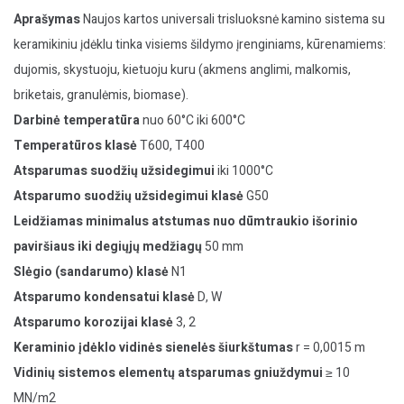
Aprašymas
Naujos kartos universali trisluoksnė kamino sistema su
keramikiniu įdėklu tinka visiems šildymo įrenginiams, kūrenamiems:
dujomis, skystuoju, kietuoju kuru (akmens anglimi, malkomis,
briketais, granulėmis, biomase).
Darbinė temperatūra
nuo 60°C iki 600°C
Temperatūros klasė
T600, T400
Atsparumas suodžių užsidegimui
iki 1000°C
Atsparumo suodžių užsidegimui klasė
G50
Leidžiamas minimalus atstumas nuo dūmtraukio išorinio
paviršiaus iki degiųjų medžiagų
50 mm
Slėgio (sandarumo) klasė
N1
Atsparumo kondensatui klasė
D, W
Atsparumo korozijai klasė
3, 2
Keraminio įdėklo vidinės sienelės šiurkštumas
r = 0,0015 m
Vidinių sistemos elementų atsparumas gniuždymui
≥ 10
MN/m2