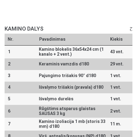
KAMINO DALYS
Nr.
Pavadinimas
Kiekis
Kamino blokelis 36x54x24 cm (1
1
43 vnt.
kanalo + 2 vent.)
2
Keraminis vamzdis d180
29 vnt.
3
Pajungimo trišakis 90° d180
1 vnt.
4
Išvalymo trišakis (pravala) d180
1 vnt.
5
Išvalymo durelės
1 vnt.
Rūgštims atsparus glaistas
6
2 vnt.
SAUSAS 3 kg
Kamino izoliacija 1 mb (storis 33
7
11 m.
mm) d180
8
Virš. antgalis/konusas (NP) d180
1 vnt.