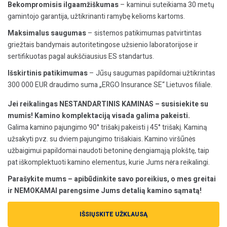
Bekompromisis ilgaamžiškumas
– kaminui suteikiama 30 metų
gamintojo garantija, užtikrinanti ramybę kelioms kartoms.
Maksimalus saugumas
– sistemos patikimumas patvirtintas
griežtais bandymais autoritetingose užsienio laboratorijose ir
sertifikuotas pagal aukščiausius ES standartus.
Išskirtinis patikimumas
– Jūsų saugumas papildomai užtikrintas
300 000 EUR draudimo suma „ERGO Insurance SE“ Lietuvos filiale.
Jei reikalingas NESTANDARTINIS KAMINAS – susisiekite su
mumis! Kamino komplektaciją visada galima pakeisti.
Galima kamino pajungimo 90° trišakį pakeisti į 45° trišakį. Kaminą
užsakyti pvz. su dviem pajungimo trišakiais. Kamino viršūnės
užbaigimui papildomai naudoti betoninę dengiamąją plokštę, taip
pat iškomplektuoti kamino elementus, kurie Jums nėra reikalingi.
Parašykite mums – apibūdinkite savo poreikius, o mes greitai
ir NEMOKAMAI parengsime Jums detalią kamino sąmatą!
IŠSIŲSKITE UŽKLAUSĄ