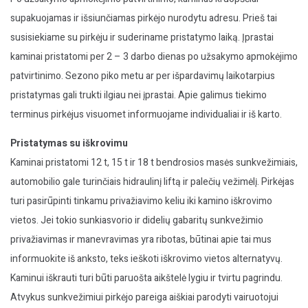
supakuojamas ir išsiunčiamas pirkėjo nurodytu adresu. Prieš tai
susisiekiame su pirkėju ir suderiname pristatymo laiką. Įprastai
kaminai pristatomi per 2 – 3 darbo dienas po užsakymo apmokėjimo
patvirtinimo. Sezono piko metu ar per išpardavimų laikotarpius
pristatymas gali trukti ilgiau nei įprastai. Apie galimus tiekimo
terminus pirkėjus visuomet informuojame individualiai ir iš karto.
Pristatymas su iškrovimu
Kaminai pristatomi 12 t, 15 t ir 18 t bendrosios masės sunkvežimiais,
automobilio gale turinčiais hidraulinį liftą ir palečių vežimėlį. Pirkėjas
turi pasirūpinti tinkamu privažiavimo keliu iki kamino iškrovimo
vietos. Jei tokio sunkiasvorio ir didelių gabaritų sunkvežimio
privažiavimas ir manevravimas yra ribotas, būtinai apie tai mus
informuokite iš anksto, teks ieškoti iškrovimo vietos alternatyvų.
Kaminui iškrauti turi būti paruošta aikštelė lygiu ir tvirtu pagrindu.
Atvykus sunkvežimiui pirkėjo pareiga aiškiai parodyti vairuotojui