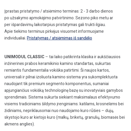
h=10,75m,
kompl.
Įprastas pristatymo / atsiėmimo terminas: 2 - 3 darbo dienos
po užsakymo apmokėjimo patvirtinimo. Sezono piko metu ar
per išpardavimų laikotarpius pristatymas gali trukti ilgiau.
Apie tiekimo terminus pirkėjus visuomet informuojame
individualiai.
Pristatymas / atsiėmimas iš sandėlio
UNIMODUL CLASSIC
– tai laiko patikrinta klasika ir aukščiausios
inžinerinės prabos keramikinio kamino standartas, sukurtas
remiantis fundamentalia vokiška patirtimi. Ši naujos kartos,
universali ir pilnai izoliuota kamino sistema yra sukomplektuota
naudojant tik
premium
segmento komponentus, sumaniai
apjungiančius vokišką technologinę bazę su inovatyviais gamybos
sprendimais. Sistema sukurta siekiant maksimalaus efektyvumo
visiems tradiciniams šildymo įrenginiams: katilams, krosnelėms bei
židiniams, nepriklausomai nuo naudojamo kuro rūšies – dujų,
skystojo kuro ar kietojo kuro (malkų, briketų, granulių, biomasės bei
akmens anglies).