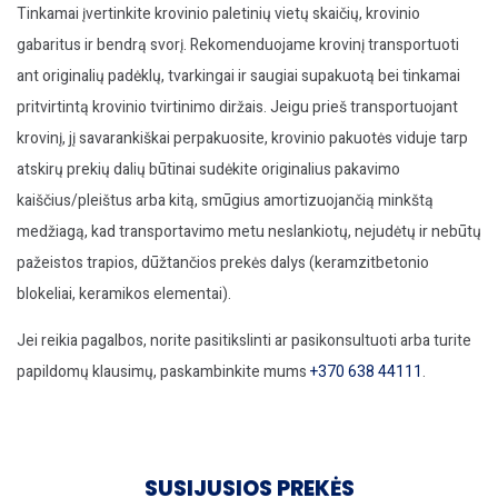
Tinkamai įvertinkite krovinio paletinių vietų skaičių, krovinio
gabaritus ir bendrą svorį. Rekomenduojame krovinį transportuoti
ant originalių padėklų, tvarkingai ir saugiai supakuotą bei tinkamai
pritvirtintą krovinio tvirtinimo diržais. Jeigu prieš transportuojant
krovinį, jį savarankiškai perpakuosite, krovinio pakuotės viduje tarp
atskirų prekių dalių būtinai sudėkite originalius pakavimo
kaiščius/pleištus arba kitą, smūgius amortizuojančią minkštą
medžiagą, kad transportavimo metu neslankiotų, nejudėtų ir nebūtų
pažeistos trapios, dūžtančios prekės dalys (keramzitbetonio
blokeliai, keramikos elementai).
Jei reikia pagalbos, norite pasitikslinti ar pasikonsultuoti arba turite
papildomų klausimų, paskambinkite mums
+370 638 44111
.
SUSIJUSIOS PREKĖS