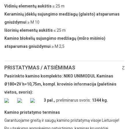
Vidinių elementų aukštis
≤ 25 m
Keraminių įdėklų sujungimo medžiagų (glaisto) atsparumas
gniuždymui
≥ M 10
Išorinių elementų aukštis
≤ 25 m
Kamino blokelių sujungimo medžiagų (mūro mišinio)
atsparumas gniuždymui
≥ M 2,5
PRISTATYMAS / ATSIĖMIMAS
Pasirinkto kamino komplekto: NIKO UNIMODUL Kaminas
Ø180+2V h=10,75m, kompl. krovinio informacija (paletinės
vietos, svoris):
3 pal.,
preliminarus svoris:
1344 kg.
Kamino pristatymo terminas
Garantuojame greitą ir saugų kamino pristatymą visoje Lietuvoje!
Po užsakymo apmokėjimo patvirtinimo, kaminas kruopščiai