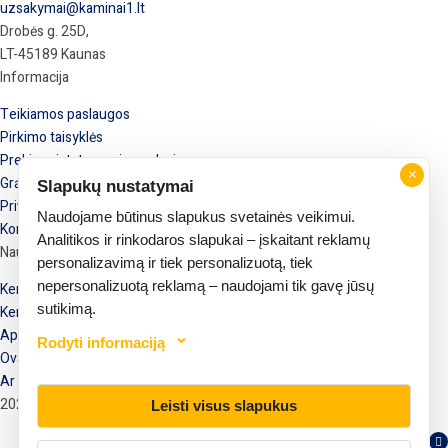
uzsakymai@kaminai1.lt
Drobės g. 25D,
LT-45189 Kaunas
Informacija
Teikiamos paslaugos
Pirkimo taisyklės
Prekių pristatymas ir perdavimas
×
Grąžinimas ir garantija
Slapukų nustatymai
Privatumo politika
Naudojame būtinus slapukus svetainės veikimui.
Kontaktai
Analitikos ir rinkodaros slapukai – įskaitant reklamų
Naudinga informacija
personalizavimą ir tiek personalizuotą, tiek
nepersonalizuotą reklamą – naudojami tik gavę jūsų
Keraminių kaminų kainos
sutikimą.
Keramikiniai kamino elementai
Apvalūs kaminų įdėklai
Rodyti informaciją
Ovalūs kaminų įdėklai
Ar Jums reikalinga betoninė dengiamoji plokštė?
2025 © Kaminai1.lt
Leisti visus slapukus