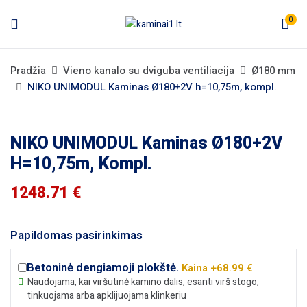
0
Pradžia
Vieno kanalo su dviguba ventiliacija
Ø180 mm
NIKO UNIMODUL Kaminas Ø180+2V h=10,75m, kompl.
NIKO UNIMODUL Kaminas Ø180+2V
H=10,75m, Kompl.
1248.71
€
Papildomas pasirinkimas
Betoninė dengiamoji plokštė.
Kaina +68.99 €
Naudojama, kai viršutinė kamino dalis, esanti virš stogo,
tinkuojama arba apklijuojama klinkeriu