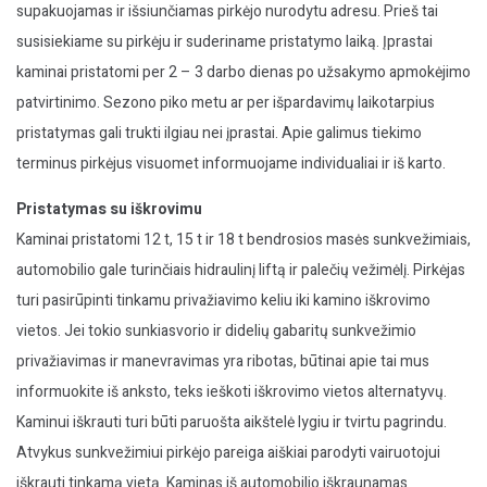
supakuojamas ir išsiunčiamas pirkėjo nurodytu adresu. Prieš tai
susisiekiame su pirkėju ir suderiname pristatymo laiką. Įprastai
kaminai pristatomi per 2 – 3 darbo dienas po užsakymo apmokėjimo
patvirtinimo. Sezono piko metu ar per išpardavimų laikotarpius
pristatymas gali trukti ilgiau nei įprastai. Apie galimus tiekimo
terminus pirkėjus visuomet informuojame individualiai ir iš karto.
Pristatymas su iškrovimu
Kaminai pristatomi 12 t, 15 t ir 18 t bendrosios masės sunkvežimiais,
automobilio gale turinčiais hidraulinį liftą ir palečių vežimėlį. Pirkėjas
turi pasirūpinti tinkamu privažiavimo keliu iki kamino iškrovimo
vietos. Jei tokio sunkiasvorio ir didelių gabaritų sunkvežimio
privažiavimas ir manevravimas yra ribotas, būtinai apie tai mus
informuokite iš anksto, teks ieškoti iškrovimo vietos alternatyvų.
Kaminui iškrauti turi būti paruošta aikštelė lygiu ir tvirtu pagrindu.
Atvykus sunkvežimiui pirkėjo pareiga aiškiai parodyti vairuotojui
iškrauti tinkamą vietą. Kaminas iš automobilio iškraunamas