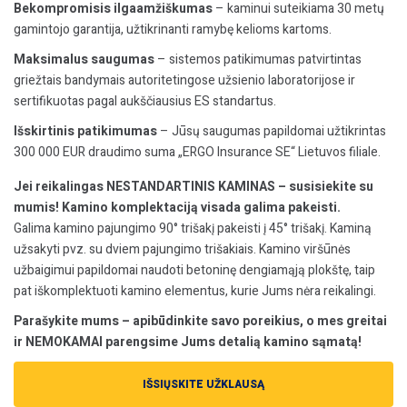
Bekompromisis ilgaamžiškumas
– kaminui suteikiama 30 metų
gamintojo garantija, užtikrinanti ramybę kelioms kartoms.
Maksimalus saugumas
– sistemos patikimumas patvirtintas
griežtais bandymais autoritetingose užsienio laboratorijose ir
sertifikuotas pagal aukščiausius ES standartus.
Išskirtinis patikimumas
– Jūsų saugumas papildomai užtikrintas
300 000 EUR draudimo suma „ERGO Insurance SE“ Lietuvos filiale.
Jei reikalingas NESTANDARTINIS KAMINAS – susisiekite su
mumis! Kamino komplektaciją visada galima pakeisti.
Galima kamino pajungimo 90° trišakį pakeisti į 45° trišakį. Kaminą
užsakyti pvz. su dviem pajungimo trišakiais. Kamino viršūnės
užbaigimui papildomai naudoti betoninę dengiamąją plokštę, taip
pat iškomplektuoti kamino elementus, kurie Jums nėra reikalingi.
Parašykite mums – apibūdinkite savo poreikius, o mes greitai
ir NEMOKAMAI parengsime Jums detalią kamino sąmatą!
IŠSIŲSKITE UŽKLAUSĄ