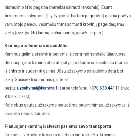
hidraulinio lifto pagalba (nereikia iškrauti rankomis). Esant
tinkamoms sąlygoms (t. y. lygiam ir tvirtam pagrindui) galima prašyti
vairuotojo palečių vežimėliu transportuoti krovinį į pageidaujamą
vietą (pvz. įvežti į kiemą, arčiau namo, garažo ar pan.).
Kaminų atsiėmimas iš sandėlio
Kaminus galima atsiimti ir patiems iš centrinio sandėlio Šiauliuose.
Jei nuspręsite kaminą atsiimti patys, prašome susisiekti su mumis
iš anksto ir suderinti galimą Jūsų užsakymo paruošimo datą bei
laiką. Susisiekti su mumis galite el.
paštu:
uzsakymai@kaminai1.lt
arba telefonu:
+370 638 44111
(nuo
8:00 iki 17:00).
Kol nebus gautas užsakymo paruošimo patvirtinimas, užsakymas iš
sandėlio nebus išduotas.
Planuojant kaminą išsivežti patiems savo transportu
Tinkamai įvertinkite krovinio paletinių vietų skaičių, krovinio