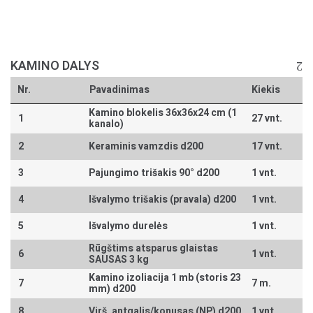
KAMINO DALYS
Nr.
Pavadinimas
Kiekis
Kamino blokelis 36x36x24 cm (1
1
27 vnt.
kanalo)
2
Keraminis vamzdis d200
17 vnt.
3
Pajungimo trišakis 90° d200
1 vnt.
4
Išvalymo trišakis (pravala) d200
1 vnt.
5
Išvalymo durelės
1 vnt.
Rūgštims atsparus glaistas
6
1 vnt.
SAUSAS 3 kg
Kamino izoliacija 1 mb (storis 23
7
7 m.
mm) d200
8
Virš. antgalis/konusas (NP) d200
1 vnt.