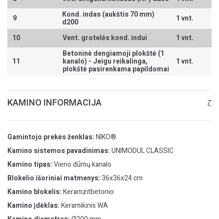
Kond. indas (aukštis 70 mm)
9
1 vnt.
d200
10
Vent. grotelės kond. indui
1 vnt.
Betoninė dengiamoji plokštė (1
11
kanalo) -
Jeigu reikalinga,
1 vnt.
plokštė pasirenkama papildomai
KAMINO INFORMACIJA
Gamintojo prekės ženklas:
NIKO®
Kamino sistemos pavadinimas:
UNIMODUL CLASSIC
Kamino tipas:
Vieno dūmų kanalo
Blokelio išoriniai matmenys:
36x36x24 cm
Kamino blokelis:
Keramzitbetonio
Kamino įdėklas:
Keramikinis WA