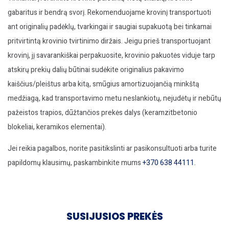
gabaritus ir bendrą svorį. Rekomenduojame krovinį transportuoti
ant originalių padėklų, tvarkingai ir saugiai supakuotą bei tinkamai
pritvirtintą krovinio tvirtinimo diržais. Jeigu prieš transportuojant
krovinį, jį savarankiškai perpakuosite, krovinio pakuotės viduje tarp
atskirų prekių dalių būtinai sudėkite originalius pakavimo
kaiščius/pleištus arba kitą, smūgius amortizuojančią minkštą
medžiagą, kad transportavimo metu neslankiotų, nejudėtų ir nebūtų
pažeistos trapios, dūžtančios prekės dalys (keramzitbetonio
blokeliai, keramikos elementai).
Jei reikia pagalbos, norite pasitikslinti ar pasikonsultuoti arba turite
papildomų klausimų, paskambinkite mums
+370 638 44111
.
SUSIJUSIOS PREKĖS