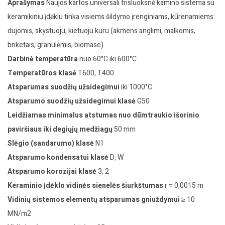
Aprašymas
Naujos kartos universali trisluoksnė kamino sistema su
keramikiniu įdėklu tinka visiems šildymo įrenginiams, kūrenamiems:
dujomis, skystuoju, kietuoju kuru (akmens anglimi, malkomis,
briketais, granulėmis, biomase).
Darbinė temperatūra
nuo 60°C iki 600°C
Temperatūros klasė
T600, T400
Atsparumas suodžių užsidegimui
iki 1000°C
Atsparumo suodžių užsidegimui klasė
G50
Leidžiamas minimalus atstumas nuo dūmtraukio išorinio
paviršiaus iki degiųjų medžiagų
50 mm
Slėgio (sandarumo) klasė
N1
Atsparumo kondensatui klasė
D, W
Atsparumo korozijai klasė
3, 2
Keraminio įdėklo vidinės sienelės šiurkštumas
r = 0,0015 m
Vidinių sistemos elementų atsparumas gniuždymui
≥ 10
MN/m2