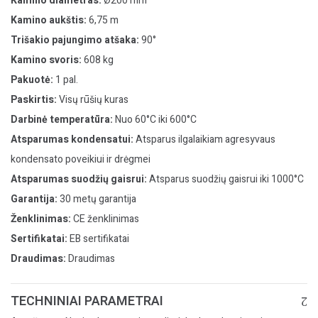
Kamino diametras:
Ø200 mm
Kamino aukštis:
6,75 m
Trišakio pajungimo atšaka:
90°
Kamino svoris:
608 kg
Pakuotė:
1 pal.
Paskirtis:
Visų rūšių kuras
Darbinė temperatūra:
Nuo 60°C iki 600°C
Atsparumas kondensatui:
Atsparus ilgalaikiam agresyvaus
kondensato poveikiui ir drėgmei
Atsparumas suodžių gaisrui:
Atsparus suodžių gaisrui iki 1000°C
Garantija:
30 metų garantija
Ženklinimas:
CE ženklinimas
Sertifikatai:
EB sertifikatai
Draudimas:
Draudimas
TECHNINIAI PARAMETRAI