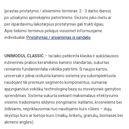
Įprastas pristatymo / atsiėmimo terminas: 2 - 3 darbo dienos
po užsakymo apmokėjimo patvirtinimo. Sezono piko metu ar
per išpardavimų laikotarpius pristatymas gali trukti ilgiau.
Apie tiekimo terminus pirkėjus visuomet informuojame
individualiai.
Pristatymas / atsiėmimas iš sandėlio
UNIMODUL CLASSIC
– tai laiko patikrinta klasika ir aukščiausios
inžinerinės prabos keramikinio kamino standartas, sukurtas
remiantis fundamentalia vokiška patirtimi. Ši naujos kartos,
universali ir pilnai izoliuota kamino sistema yra sukomplektuota
naudojant tik
premium
segmento komponentus, sumaniai
apjungiančius vokišką technologinę bazę su inovatyviais gamybos
sprendimais. Sistema sukurta siekiant maksimalaus efektyvumo
visiems tradiciniams šildymo įrenginiams: katilams, krosnelėms bei
židiniams, nepriklausomai nuo naudojamo kuro rūšies – dujų,
skystojo kuro ar kietojo kuro (malkų, briketų, granulių, biomasės bei
akmens anglies).