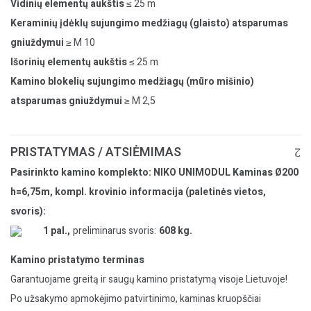
Vidinių elementų aukštis
≤ 25 m
Keraminių įdėklų sujungimo medžiagų (glaisto) atsparumas
gniuždymui
≥ M 10
Išorinių elementų aukštis
≤ 25 m
Kamino blokelių sujungimo medžiagų (mūro mišinio)
atsparumas gniuždymui
≥ M 2,5
PRISTATYMAS / ATSIĖMIMAS
Pasirinkto kamino komplekto: NIKO UNIMODUL Kaminas Ø200
h=6,75m, kompl. krovinio informacija (paletinės vietos,
svoris):
1 pal.,
preliminarus svoris:
608 kg.
Kamino pristatymo terminas
Garantuojame greitą ir saugų kamino pristatymą visoje Lietuvoje!
Po užsakymo apmokėjimo patvirtinimo, kaminas kruopščiai