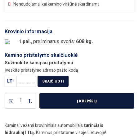
Nenaudojama, kai kamino viršūnė skardinama
Krovinio informacija
1 pal.,
preliminarus svoris:
608 kg.
Kamino pristatymo skaičiuoklė
Sužinokite kainą su pristatymu
Įveskite pristatymo adreso pašto kodą
LT-
SKAIČIUOTI
Į KREPŠELĮ
Kaminai vežami krovininiais automobiliais
turinčiais
hidraulinį liftą.
Kaminus pristatome visoje Lietuvoje!