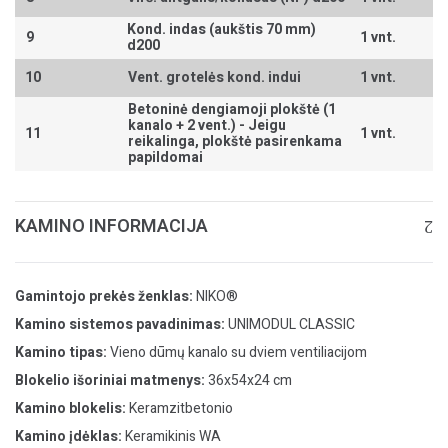
Kond. indas (aukštis 70 mm)
9
1 vnt.
d200
10
Vent. grotelės kond. indui
1 vnt.
Betoninė dengiamoji plokštė (1
kanalo + 2 vent.) -
Jeigu
11
1 vnt.
reikalinga, plokštė pasirenkama
papildomai
KAMINO INFORMACIJA
Gamintojo prekės ženklas:
NIKO®
Kamino sistemos pavadinimas:
UNIMODUL CLASSIC
Kamino tipas:
Vieno dūmų kanalo su dviem ventiliacijom
Blokelio išoriniai matmenys:
36x54x24 cm
Kamino blokelis:
Keramzitbetonio
Kamino įdėklas:
Keramikinis WA