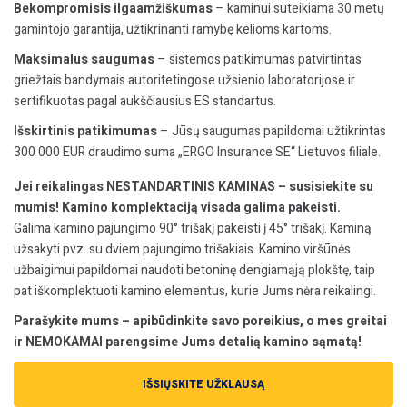
Bekompromisis ilgaamžiškumas
– kaminui suteikiama 30 metų
gamintojo garantija, užtikrinanti ramybę kelioms kartoms.
Maksimalus saugumas
– sistemos patikimumas patvirtintas
griežtais bandymais autoritetingose užsienio laboratorijose ir
sertifikuotas pagal aukščiausius ES standartus.
Išskirtinis patikimumas
– Jūsų saugumas papildomai užtikrintas
300 000 EUR draudimo suma „ERGO Insurance SE“ Lietuvos filiale.
Jei reikalingas NESTANDARTINIS KAMINAS – susisiekite su
mumis! Kamino komplektaciją visada galima pakeisti.
Galima kamino pajungimo 90° trišakį pakeisti į 45° trišakį. Kaminą
užsakyti pvz. su dviem pajungimo trišakiais. Kamino viršūnės
užbaigimui papildomai naudoti betoninę dengiamąją plokštę, taip
pat iškomplektuoti kamino elementus, kurie Jums nėra reikalingi.
Parašykite mums – apibūdinkite savo poreikius, o mes greitai
ir NEMOKAMAI parengsime Jums detalią kamino sąmatą!
IŠSIŲSKITE UŽKLAUSĄ