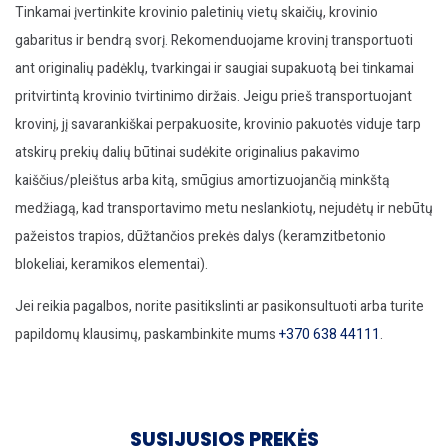
Tinkamai įvertinkite krovinio paletinių vietų skaičių, krovinio
gabaritus ir bendrą svorį. Rekomenduojame krovinį transportuoti
ant originalių padėklų, tvarkingai ir saugiai supakuotą bei tinkamai
pritvirtintą krovinio tvirtinimo diržais. Jeigu prieš transportuojant
krovinį, jį savarankiškai perpakuosite, krovinio pakuotės viduje tarp
atskirų prekių dalių būtinai sudėkite originalius pakavimo
kaiščius/pleištus arba kitą, smūgius amortizuojančią minkštą
medžiagą, kad transportavimo metu neslankiotų, nejudėtų ir nebūtų
pažeistos trapios, dūžtančios prekės dalys (keramzitbetonio
blokeliai, keramikos elementai).
Jei reikia pagalbos, norite pasitikslinti ar pasikonsultuoti arba turite
papildomų klausimų, paskambinkite mums
+370 638 44111
.
SUSIJUSIOS PREKĖS