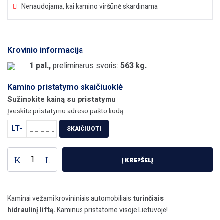
Nenaudojama, kai kamino viršūnė skardinama
Krovinio informacija
1 pal.,
preliminarus svoris:
563 kg.
Kamino pristatymo skaičiuoklė
Sužinokite kainą su pristatymu
Įveskite pristatymo adreso pašto kodą
LT-
SKAIČIUOTI
Į KREPŠELĮ
Kaminai vežami krovininiais automobiliais
turinčiais
hidraulinį liftą.
Kaminus pristatome visoje Lietuvoje!