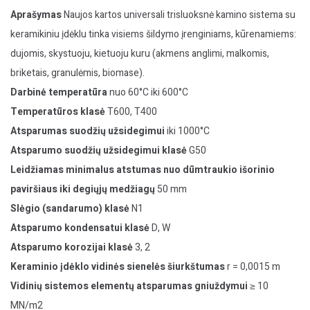
Aprašymas
Naujos kartos universali trisluoksnė kamino sistema su
keramikiniu įdėklu tinka visiems šildymo įrenginiams, kūrenamiems:
dujomis, skystuoju, kietuoju kuru (akmens anglimi, malkomis,
briketais, granulėmis, biomase).
Darbinė temperatūra
nuo 60°C iki 600°C
Temperatūros klasė
T600, T400
Atsparumas suodžių užsidegimui
iki 1000°C
Atsparumo suodžių užsidegimui klasė
G50
Leidžiamas minimalus atstumas nuo dūmtraukio išorinio
paviršiaus iki degiųjų medžiagų
50 mm
Slėgio (sandarumo) klasė
N1
Atsparumo kondensatui klasė
D, W
Atsparumo korozijai klasė
3, 2
Keraminio įdėklo vidinės sienelės šiurkštumas
r = 0,0015 m
Vidinių sistemos elementų atsparumas gniuždymui
≥ 10
MN/m2