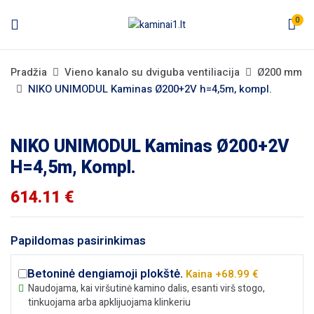
0
Pradžia
Vieno kanalo su dviguba ventiliacija
Ø200 mm
NIKO UNIMODUL Kaminas Ø200+2V h=4,5m, kompl.
NIKO UNIMODUL Kaminas Ø200+2V
H=4,5m, Kompl.
614.11
€
Papildomas pasirinkimas
Betoninė dengiamoji plokštė.
Kaina +68.99 €
Naudojama, kai viršutinė kamino dalis, esanti virš stogo,
tinkuojama arba apklijuojama klinkeriu