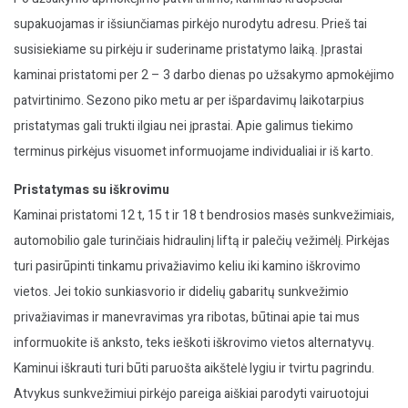
supakuojamas ir išsiunčiamas pirkėjo nurodytu adresu. Prieš tai
susisiekiame su pirkėju ir suderiname pristatymo laiką. Įprastai
kaminai pristatomi per 2 – 3 darbo dienas po užsakymo apmokėjimo
patvirtinimo. Sezono piko metu ar per išpardavimų laikotarpius
pristatymas gali trukti ilgiau nei įprastai. Apie galimus tiekimo
terminus pirkėjus visuomet informuojame individualiai ir iš karto.
Pristatymas su iškrovimu
Kaminai pristatomi 12 t, 15 t ir 18 t bendrosios masės sunkvežimiais,
automobilio gale turinčiais hidraulinį liftą ir palečių vežimėlį. Pirkėjas
turi pasirūpinti tinkamu privažiavimo keliu iki kamino iškrovimo
vietos. Jei tokio sunkiasvorio ir didelių gabaritų sunkvežimio
privažiavimas ir manevravimas yra ribotas, būtinai apie tai mus
informuokite iš anksto, teks ieškoti iškrovimo vietos alternatyvų.
Kaminui iškrauti turi būti paruošta aikštelė lygiu ir tvirtu pagrindu.
Atvykus sunkvežimiui pirkėjo pareiga aiškiai parodyti vairuotojui