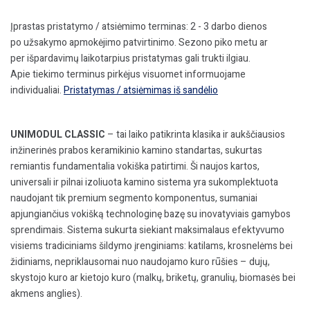
Įprastas pristatymo / atsiėmimo terminas: 2 - 3 darbo dienos
po užsakymo apmokėjimo patvirtinimo. Sezono piko metu ar
per išpardavimų laikotarpius pristatymas gali trukti ilgiau.
Apie tiekimo terminus pirkėjus visuomet informuojame
individualiai.
Pristatymas / atsiėmimas iš sandėlio
UNIMODUL CLASSIC
– tai laiko patikrinta klasika ir aukščiausios
inžinerinės prabos keramikinio kamino standartas, sukurtas
remiantis fundamentalia vokiška patirtimi. Ši naujos kartos,
universali ir pilnai izoliuota kamino sistema yra sukomplektuota
naudojant tik
premium
segmento komponentus, sumaniai
apjungiančius vokišką technologinę bazę su inovatyviais gamybos
sprendimais. Sistema sukurta siekiant maksimalaus efektyvumo
visiems tradiciniams šildymo įrenginiams: katilams, krosnelėms bei
židiniams, nepriklausomai nuo naudojamo kuro rūšies – dujų,
skystojo kuro ar kietojo kuro (malkų, briketų, granulių, biomasės bei
akmens anglies).