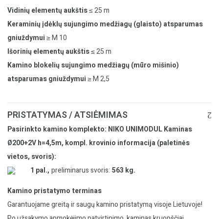
Vidinių elementų aukštis
≤ 25 m
Keraminių įdėklų sujungimo medžiagų (glaisto) atsparumas
gniuždymui
≥ M 10
Išorinių elementų aukštis
≤ 25 m
Kamino blokelių sujungimo medžiagų (mūro mišinio)
atsparumas gniuždymui
≥ M 2,5
PRISTATYMAS / ATSIĖMIMAS
Pasirinkto kamino komplekto: NIKO UNIMODUL Kaminas
Ø200+2V h=4,5m, kompl. krovinio informacija (paletinės
vietos, svoris):
1 pal.,
preliminarus svoris:
563 kg.
Kamino pristatymo terminas
Garantuojame greitą ir saugų kamino pristatymą visoje Lietuvoje!
Po užsakymo apmokėjimo patvirtinimo, kaminas kruopščiai