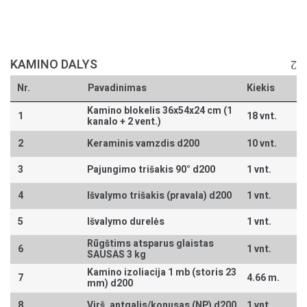
KAMINO DALYS
Nr.
Pavadinimas
Kiekis
Kamino blokelis 36x54x24 cm (1
1
18 vnt.
kanalo + 2 vent.)
2
Keraminis vamzdis d200
10 vnt.
3
Pajungimo trišakis 90° d200
1 vnt.
4
Išvalymo trišakis (pravala) d200
1 vnt.
5
Išvalymo durelės
1 vnt.
Rūgštims atsparus glaistas
6
1 vnt.
SAUSAS 3 kg
Kamino izoliacija 1 mb (storis 23
7
4.66 m.
mm) d200
8
Virš. antgalis/konusas (NP) d200
1 vnt.