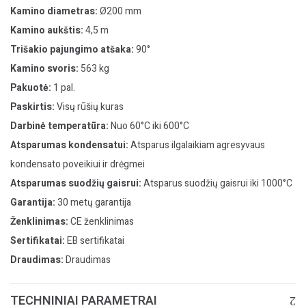
Kamino diametras:
Ø200 mm
Kamino aukštis:
4,5 m
Trišakio pajungimo atšaka:
90°
Kamino svoris:
563 kg
Pakuotė:
1 pal.
Paskirtis:
Visų rūšių kuras
Darbinė temperatūra:
Nuo 60°C iki 600°C
Atsparumas kondensatui:
Atsparus ilgalaikiam agresyvaus
kondensato poveikiui ir drėgmei
Atsparumas suodžių gaisrui:
Atsparus suodžių gaisrui iki 1000°C
Garantija:
30 metų garantija
Ženklinimas:
CE ženklinimas
Sertifikatai:
EB sertifikatai
Draudimas:
Draudimas
TECHNINIAI PARAMETRAI