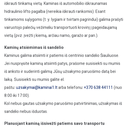
iškrauti tinkamą vietą. Kaminas iš automobilio iškraunamas
hidraulinio lifto pagalba (nereikia iškrauti rankomis). Esant
tinkamoms sąlygoms (t. y. lygiam ir tvirtam pagrindui) galima prašyti
vairuotojo palečių vežimėliu transportuoti krovinį į pageidaujamą
vietą (pvz. įvežti į kiemą, arčiau namo, garažo ar pan.).
Kaminų atsiėmimas iš sandėlio
Kaminus galima atsiimti ir patiems iš centrinio sandėlio Šiauliuose.
Jei nuspręsite kaminą atsiimti patys, prašome susisiekti su mumis
iš anksto ir suderinti galimą Jūsų užsakymo paruošimo datą bei
laiką. Susisiekti su mumis galite el.
paštu:
uzsakymai@kaminai1.lt
arba telefonu:
+370 638 44111
(nuo
8:00 iki 17:00).
Kol nebus gautas užsakymo paruošimo patvirtinimas, užsakymas iš
sandėlio nebus išduotas.
Planuojant kaminą išsivežti patiems savo transportu