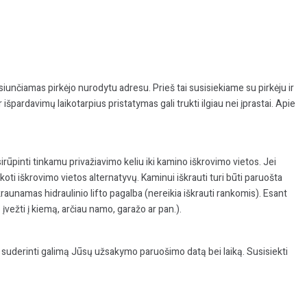
unčiamas pirkėjo nurodytu adresu. Prieš tai susisiekiame su pirkėju ir
ardavimų laikotarpius pristatymas gali trukti ilgiau nei įprastai. Apie
asirūpinti tinkamu privažiavimo keliu iki kamino iškrovimo vietos. Jei
koti iškrovimo vietos alternatyvų. Kaminui iškrauti turi būti paruošta
škraunamas hidraulinio lifto pagalba (nereikia iškrauti rankomis). Esant
įvežti į kiemą, arčiau namo, garažo ar pan.).
ir suderinti galimą Jūsų užsakymo paruošimo datą bei laiką. Susisiekti