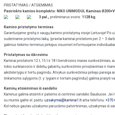
PRISTATYMAS / ATSIĖMIMAS
Pasirinkto kamino komplekto: NIKO UNIMODUL Kaminas Ø200+V h=1
3 pal.,
preliminarus svoris:
1128 kg.
Kamino pristatymo terminas
Garantuojame greitą ir saugų kamino pristatymą visoje Lietuvoje! Po u
suderiname pristatymo laiką. Įprastai kaminai pristatomi per 2 – 3 dar
galimus tiekimo terminus pirkėjus visuomet informuojame individualiai i
Pristatymas su iškrovimu
Kaminai pristatomi 12 t, 15 t ir 18 t bendrosios masės sunkvežimiais, auto
tokio sunkiasvorio ir didelių gabaritų sunkvežimio privažiavimas ir mane
aikštelė lygiu ir tvirtu pagrindu. Atvykus sunkvežimiui pirkėjo pareiga a
tinkamoms sąlygoms (t. y. lygiam ir tvirtam pagrindui) galima prašyti va
Kaminų atsiėmimas iš sandėlio
Kaminus galima atsiimti ir patiems iš centrinio sandėlio Šiauliuose. Je
su mumis galite el. paštu:
uzsakymai@kaminai1.lt
arba telefonu:
+370 
Kol nebus gautas užsakymo paruošimo patvirtinimas, užsakymas iš san