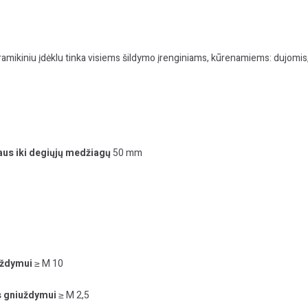
amikiniu įdėklu tinka visiems šildymo įrenginiams, kūrenamiems: dujomis,
aus iki degiųjų medžiagų
50 mm
uždymui
≥ M 10
s gniuždymui
≥ M 2,5