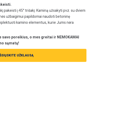
keisti.
į pakeisti į 45° trišakį. Kaminą užsakyti pvz. su dviem
ūnės užbaigimui papildomai naudoti betoninę
omplektuoti kamino elementus, kurie Jums nėra
e savo poreikius, o mes greitai ir NEMOKAMAI
no sąmatą!
IŠSIŲSKITE UŽKLAUSĄ