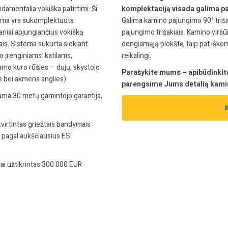
damentalia vokiška patirtimi. Ši
komplektaciją visada galima pa
istema yra sukomplektuota
Galima kamino pajungimo 90° trišak
ai apjungiančius vokišką
pajungimo trišakiais. Kamino virš
is. Sistema sukurta siekiant
dengiamąją plokštę, taip pat išk
 įrenginiams: katilams,
reikalingi.
mo kuro rūšies – dujų, skystojo
Parašykite mums – apibūdinkit
ės bei akmens anglies).
parengsime Jums detalią kami
ama 30 metų gamintojo garantija,
irtintas griežtais bandymais
s pagal aukščiausius ES
i užtikrintas 300 000 EUR