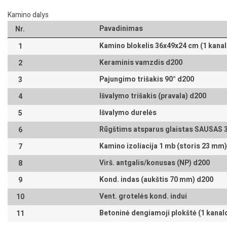
Kamino dalys
Pavadinimas
Nr.
Kamino blokelis 36x49x24 cm (1 kanalo
1
Keraminis vamzdis d200
2
Pajungimo trišakis 90° d200
3
Išvalymo trišakis (pravala) d200
4
Išvalymo durelės
5
Rūgštims atsparus glaistas SAUSAS 
6
Kamino izoliacija 1 mb (storis 23 mm
7
Virš. antgalis/konusas (NP) d200
8
Kond. indas (aukštis 70 mm) d200
9
Vent. grotelės kond. indui
10
Betoninė dengiamoji plokštė (1 kanalo 
11