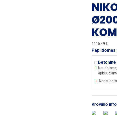
NIK
Ø200
KOM
1115.49
€
Papildomas 
Betoninė 
Naudojama, 
apklijuojama
Nenaudojam
Krovinio inf