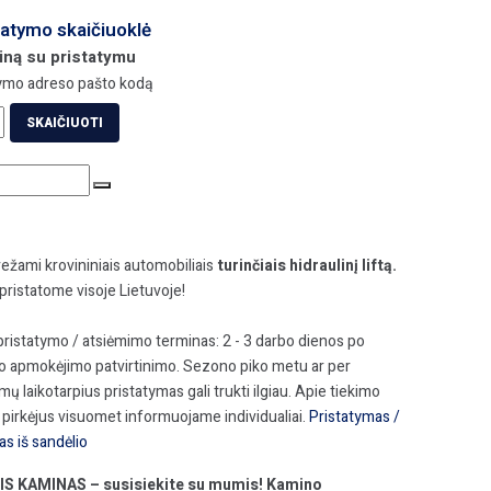
tatymo skaičiuoklė
iną su pristatymu
tymo adreso pašto kodą
SKAIČIUOTI
ežami krovininiais automobiliais
turinčiais hidraulinį liftą.
ristatome visoje Lietuvoje!
pristatymo / atsiėmimo terminas: 2 - 3 darbo dienos po
 apmokėjimo patvirtinimo. Sezono piko metu ar per
mų laikotarpius pristatymas gali trukti ilgiau. Apie tiekimo
pirkėjus visuomet informuojame individualiai.
Pristatymas /
s iš sandėlio
IS KAMINAS – susisiekite su mumis! Kamino