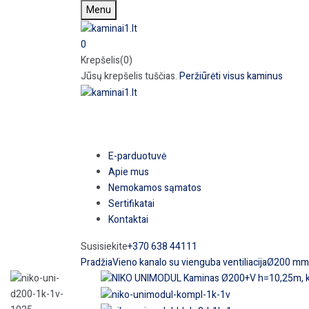
Menu
0
Krepšelis(0)
Jūsų krepšelis tuščias.
Peržiūrėti visus kaminus
E-parduotuvė
Apie mus
Nemokamos sąmatos
Sertifikatai
Kontaktai
Susisiekite
+370 638 44111
Pradžia
Vieno kanalo su vienguba ventiliacija
Ø200 mm