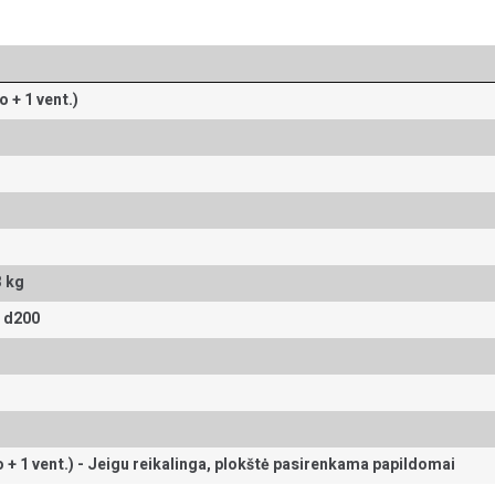
 + 1 vent.)
3 kg
) d200
+ 1 vent.) -
Jeigu reikalinga, plokštė pasirenkama papildomai