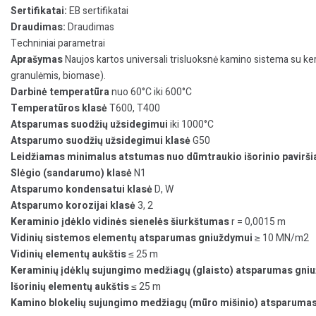
Sertifikatai:
EB sertifikatai
Draudimas:
Draudimas
Techniniai parametrai
Aprašymas
Naujos kartos universali trisluoksnė kamino sistema su ker
granulėmis, biomase).
Darbinė temperatūra
nuo 60°C iki 600°C
Temperatūros klasė
T600, T400
Atsparumas suodžių užsidegimui
iki 1000°C
Atsparumo suodžių užsidegimui klasė
G50
Leidžiamas minimalus atstumas nuo dūmtraukio išorinio pavirši
Slėgio (sandarumo) klasė
N1
Atsparumo kondensatui klasė
D, W
Atsparumo korozijai klasė
3, 2
Keraminio įdėklo vidinės sienelės šiurkštumas
r = 0,0015 m
Vidinių sistemos elementų atsparumas gniuždymui
≥ 10 MN/m2
Vidinių elementų aukštis
≤ 25 m
Keraminių įdėklų sujungimo medžiagų (glaisto) atsparumas gni
Išorinių elementų aukštis
≤ 25 m
Kamino blokelių sujungimo medžiagų (mūro mišinio) atsparuma