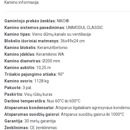
Kamino informacija
Gamintojo prekės ženklas:
NIKO®
Kamino sistemos pavadinimas:
UNIMODUL CLASSIC
Kamino tipas:
Vieno dūmų kanalo su ventiliacija
Blokelio išoriniai matmenys:
36x49x24 cm
Kamino blokelis:
Keramzitbetonio
Kamino įdėklas:
Keramikinis WA
Kamino diametras:
Ø200 mm
Kamino aukštis:
10,25 m
Trišakio pajungimo atšaka:
90°
Kamino svoris:
1128 kg
Pakuotė:
3 pal.
Paskirtis:
Visų rūšių kuras
Darbinė temperatūra:
Nuo 60°C iki 600°C
Atsparumas kondensatui:
Atsparus ilgalaikiam agresyvaus kondensa
Atsparumas suodžių gaisrui:
Atsparus suodžių gaisrui iki 1000°C
Garantija:
30 metų garantija
Ženklinimas:
CE ženklinimas