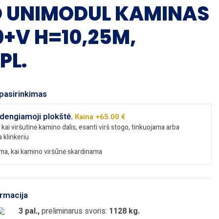
O UNIMODUL KAMINAS
+V H=10,25M,
PL.
pasirinkimas
dengiamoji plokštė.
Kaina +65.00 €
kai viršutinė kamino dalis, esanti virš stogo, tinkuojama arba
 klinkeriu
a, kai kamino viršūnė skardinama
ormacija
3 pal.,
preliminarus svoris:
1128 kg.