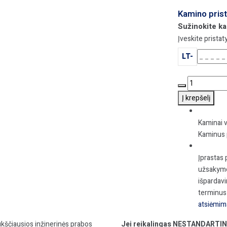
Kamino pris
Sužinokite ka
Įveskite prista
LT-
produkto
kiekis:
Į krepšelį
NIKO
UNIMODUL
Kaminai v
Kaminas
Kaminus p
Ø200+V
h=10,25m,
Įprastas 
kompl.
užsakymo
išpardavi
terminus 
atsiėmima
 aukščiausios inžinerinės prabos
Jei reikalingas NESTANDARTIN