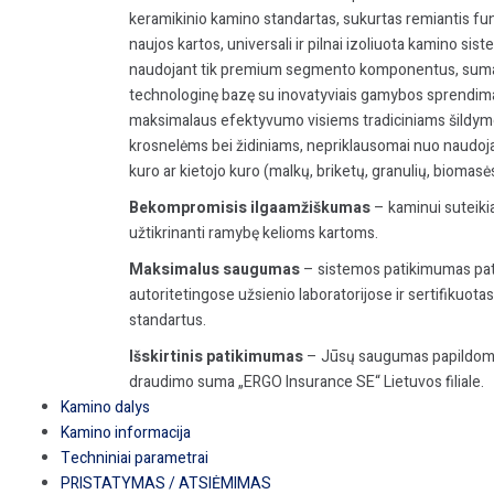
keramikinio kamino standartas, sukurtas remiantis fun
naujos kartos, universali ir pilnai izoliuota kamino s
naudojant tik
premium
segmento komponentus, sumani
technologinę bazę su inovatyviais gamybos sprendima
maksimalaus efektyvumo visiems tradiciniams šildymo
krosnelėms bei židiniams, nepriklausomai nuo naudoja
kuro ar kietojo kuro (malkų, briketų, granulių, biomas
Bekompromisis ilgaamžiškumas
– kaminui suteiki
užtikrinanti ramybę kelioms kartoms.
Maksimalus saugumas
– sistemos patikimumas patv
autoritetingose užsienio laboratorijose ir sertifikuota
standartus.
Išskirtinis patikimumas
– Jūsų saugumas papildoma
draudimo suma „ERGO Insurance SE“ Lietuvos filiale.
Kamino dalys
Kamino informacija
Techniniai parametrai
PRISTATYMAS / ATSIĖMIMAS