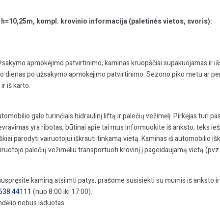
0,25m, kompl. krovinio informacija (paletinės vietos, svoris):
žsakymo apmokėjimo patvirtinimo, kaminas kruopščiai supakuojamas ir išsi
bo dienas po užsakymo apmokėjimo patvirtinimo. Sezono piko metu ar per išp
r iš karto.
mobilio gale turinčiais hidraulinį liftą ir palečių vežimėlį. Pirkėjas turi p
vravimas yra ribotas, būtinai apie tai mus informuokite iš anksto, teks ieš
iškiai parodyti vairuotojui iškrauti tinkamą vietą. Kaminas iš automobilio i
iruotojo palečių vežimėliu transportuoti krovinį į pageidaujamą vietą (pvz. 
i nuspręsite kaminą atsiimti patys, prašome susisiekti su mumis iš anksto 
638 44111
(nuo 8:00 iki 17:00).
dėlio nebus išduotas.