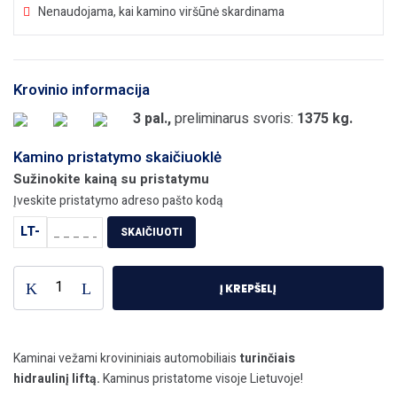
Nenaudojama, kai kamino viršūnė skardinama
Krovinio informacija
3 pal.,
preliminarus svoris:
1375 kg.
Kamino pristatymo skaičiuoklė
Sužinokite kainą su pristatymu
Įveskite pristatymo adreso pašto kodą
LT-
SKAIČIUOTI
Į KREPŠELĮ
Kaminai vežami krovininiais automobiliais
turinčiais
hidraulinį liftą.
Kaminus pristatome visoje Lietuvoje!