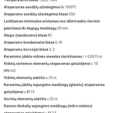
Temperatūros klasė
T600, T400
Atsparumas suodžių užsidegimui
iki 1000°C
Atsparumo suodžių užsidegimui klasė
G50
Leidžiamas minimalus atstumas nuo dūmtraukio išorinio
paviršiaus iki degiųjų medžiagų
50 mm
Slėgio (sandarumo) klasė
N1
Atsparumo kondensatui klasė
D, W
Atsparumo korozijai klasė
3, 2
Keraminio įdėklo vidinės sienelės šiurkštumas
r = 0,0015 m
Vidinių sistemos elementų atsparumas gniuždymui
≥ 10
MN/m2
Vidinių elementų aukštis
≤ 25 m
Keraminių įdėklų sujungimo medžiagų (glaisto) atsparumas
gniuždymui
≥ M 10
Išorinių elementų aukštis
≤ 25 m
Kamino blokelių sujungimo medžiagų (mūro mišinio)