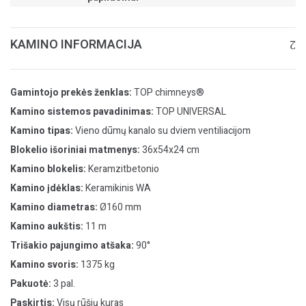
KAMINO INFORMACIJA
Gamintojo prekės ženklas:
TOP chimneys®
Kamino sistemos pavadinimas:
TOP UNIVERSAL
Kamino tipas:
Vieno dūmų kanalo su dviem ventiliacijom
Blokelio išoriniai matmenys:
36x54x24 cm
Kamino blokelis:
Keramzitbetonio
Kamino įdėklas:
Keramikinis WA
Kamino diametras:
Ø160 mm
Kamino aukštis:
11 m
Trišakio pajungimo atšaka:
90°
Kamino svoris:
1375 kg
Pakuotė:
3 pal.
Paskirtis:
Visų rūšių kuras