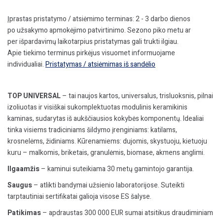
Įprastas pristatymo / atsiėmimo terminas: 2 - 3 darbo dienos
po užsakymo apmokėjimo patvirtinimo. Sezono piko metu ar
per išpardavimų laikotarpius pristatymas gali trukti ilgiau.
Apie tiekimo terminus pirkėjus visuomet informuojame
individualiai.
Pristatymas / atsiėmimas iš sandėlio
TOP UNIVERSAL
– tai naujos kartos, universalus, trisluoksnis, pilnai
izoliuotas ir visiškai sukomplektuotas modulinis keramikinis
kaminas, sudarytas iš aukščiausios kokybės komponentų. Idealiai
tinka visiems tradiciniams šildymo įrenginiams: katilams,
krosnelėms, židiniams. Kūrenamiems: dujomis, skystuoju, kietuoju
kuru – malkomis, briketais, granulėmis, biomase, akmens anglimi.
Ilgaamžis
– kaminui suteikiama 30 metų gamintojo garantija.
Saugus
– atlikti bandymai užsienio laboratorijose. Suteikti
tarptautiniai sertifikatai galioja visose ES šalyse.
Patikimas
– apdraustas 300 000 EUR sumai atsitikus draudiminiam