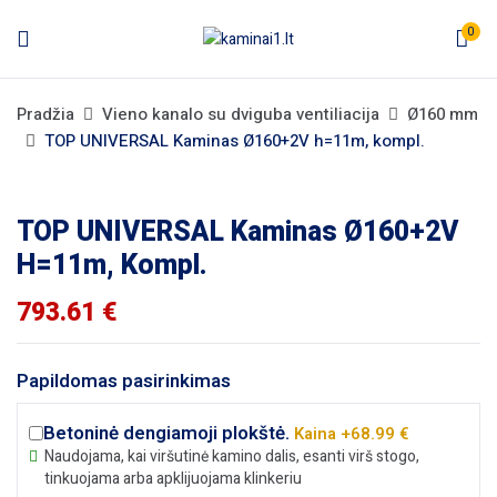
0
Pradžia
Vieno kanalo su dviguba ventiliacija
Ø160 mm
TOP UNIVERSAL Kaminas Ø160+2V h=11m, kompl.
TOP UNIVERSAL Kaminas Ø160+2V
H=11m, Kompl.
793.61
€
Papildomas pasirinkimas
Betoninė dengiamoji plokštė.
Kaina +68.99 €
Naudojama, kai viršutinė kamino dalis, esanti virš stogo,
tinkuojama arba apklijuojama klinkeriu