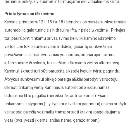
terminus pirkėjus visuomet informuojame individualiai ir iš karto.
Pristatymas su iškrovimu
Kaminai pristatomi 12 t, 15 t ir 18 t bendrosios masės sunkvežimiais,
automobilio gale turinčiais hidraulinį liftą ir palečių vežimėlį. Pirkėjas
turi pasirūpinti tinkamu privažiavimo keliu iki kamino iškrovimo
vietos. Jei tokio sunkiasvorio ir didelių gabaritų sunkvežimio
privažiavimas ir manevravimas yra ribotas, būtinai apie tai mus
informuokite iš anksto, teks ieškoti iškrovimo vietos alternatyvų.
Kaminui iškrauti turi būti paruošta aikštelė lygiu ir tvirtu pagrindu.
Atvykus sunkvežimiui pirkėjo pareiga aiškiai parodyti vairuotojui
iškrauti tinkamą vietą. Kaminas iš automobilio iškraunamas
hidraulinio lifto pagalba (nereikia iškrauti rankomis). Esant
tinkamoms sąlygoms (t. y. lygiam ir tvirtam pagrindui) galima prašyti
vairuotojo palečių vežimėliu transportuoti krovinį į pageidaujamą
vietą (pvz. įvežti į kiemą, arčiau namo, garažo ar pan.).