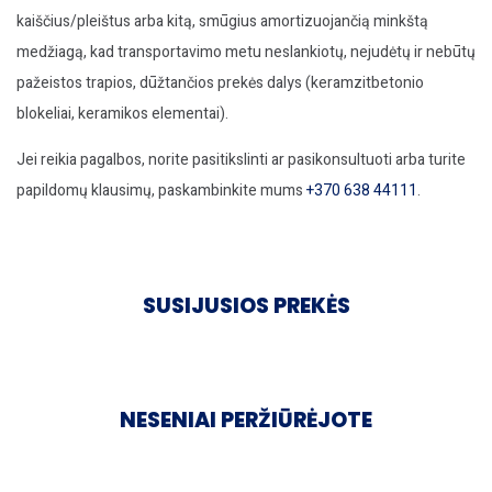
kaiščius/pleištus arba kitą, smūgius amortizuojančią minkštą
medžiagą, kad transportavimo metu neslankiotų, nejudėtų ir nebūtų
pažeistos trapios, dūžtančios prekės dalys (keramzitbetonio
blokeliai, keramikos elementai).
Jei reikia pagalbos, norite pasitikslinti ar pasikonsultuoti arba turite
papildomų klausimų, paskambinkite mums
+370 638 44111
.
SUSIJUSIOS PREKĖS
NESENIAI PERŽIŪRĖJOTE