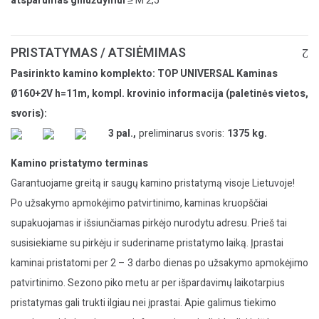
atsparumas gniuždymui
≥ M 2,5
PRISTATYMAS / ATSIĖMIMAS
Pasirinkto kamino komplekto: TOP UNIVERSAL Kaminas
Ø160+2V h=11m, kompl. krovinio informacija (paletinės vietos,
svoris):
3 pal.,
preliminarus svoris:
1375 kg.
Kamino pristatymo terminas
Garantuojame greitą ir saugų kamino pristatymą visoje Lietuvoje!
Po užsakymo apmokėjimo patvirtinimo, kaminas kruopščiai
supakuojamas ir išsiunčiamas pirkėjo nurodytu adresu. Prieš tai
susisiekiame su pirkėju ir suderiname pristatymo laiką. Įprastai
kaminai pristatomi per 2 – 3 darbo dienas po užsakymo apmokėjimo
patvirtinimo. Sezono piko metu ar per išpardavimų laikotarpius
pristatymas gali trukti ilgiau nei įprastai. Apie galimus tiekimo