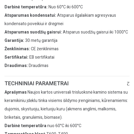
Darbinė temperatūra:
Nuo 60°C iki 600°C
Atsparumas kondensatui:
Atsparus ilgalaikiam agresyvaus
kondensato poveikiui ir drėgmei
Atsparumas suodžių gaisrui:
Atsparus suodžių gaisrui iki 1000°C
Garantija:
30 metų garantija
Ženklinimas:
CE ženklinimas
Sertifikatai:
EB sertifikatai
Draudimas:
Draudimas
TECHNINIAI PARAMETRAI
Aprašymas
Naujos kartos universali trisluoksnė kamino sistema su
keramikiniu įdėklu tinka visiems šildymo įrenginiams, kūrenamiems:
dujomis, skystuoju, kietuoju kuru (akmens anglimi, malkomis,
briketais, granulėmis, biomase).
Darbinė temperatūra
nuo 60°C iki 600°C