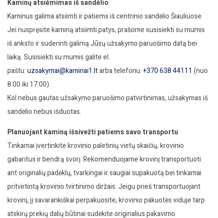
Kaminų atsiėmimas iš sandėlio
Kaminus galima atsiimti ir patiems iš centrinio sandėlio Šiauliuose.
Jei nuspręsite kaminą atsiimti patys, prašome susisiekti su mumis
iš anksto ir suderinti galimą Jūsų užsakymo paruošimo datą bei
laiką. Susisiekti su mumis galite el.
paštu:
uzsakymai@kaminai1.lt
arba telefonu:
+370 638 44111
(nuo
8:00 iki 17:00).
Kol nebus gautas užsakymo paruošimo patvirtinimas, užsakymas iš
sandėlio nebus išduotas.
Planuojant kaminą išsivežti patiems savo transportu
Tinkamai įvertinkite krovinio paletinių vietų skaičių, krovinio
gabaritus ir bendrą svorį. Rekomenduojame krovinį transportuoti
ant originalių padėklų, tvarkingai ir saugiai supakuotą bei tinkamai
pritvirtintą krovinio tvirtinimo diržais. Jeigu prieš transportuojant
krovinį, jį savarankiškai perpakuosite, krovinio pakuotės viduje tarp
atskirų prekių dalių būtinai sudėkite originalius pakavimo