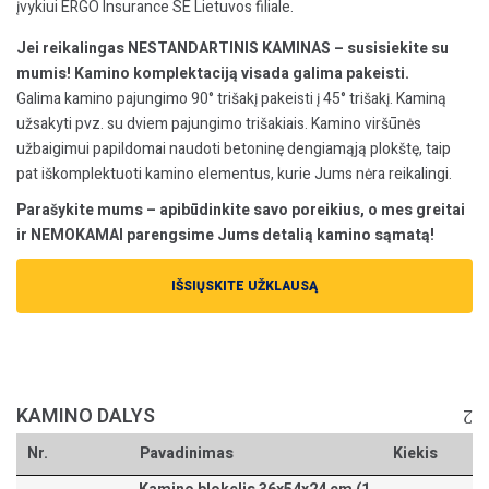
įvykiui ERGO Insurance SE Lietuvos filiale.
Jei reikalingas NESTANDARTINIS KAMINAS – susisiekite su
mumis! Kamino komplektaciją visada galima pakeisti.
Galima kamino pajungimo 90° trišakį pakeisti į 45° trišakį. Kaminą
užsakyti pvz. su dviem pajungimo trišakiais. Kamino viršūnės
užbaigimui papildomai naudoti betoninę dengiamąją plokštę, taip
pat iškomplektuoti kamino elementus, kurie Jums nėra reikalingi.
Parašykite mums – apibūdinkite savo poreikius, o mes greitai
ir NEMOKAMAI parengsime Jums detalią kamino sąmatą!
IŠSIŲSKITE UŽKLAUSĄ
KAMINO DALYS
Nr.
Pavadinimas
Kiekis