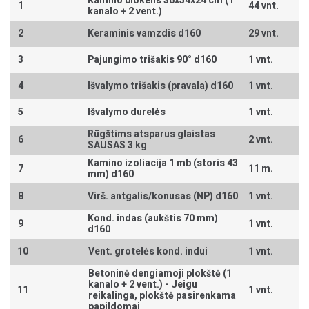
Kamino blokelis 36x54x24 cm (1
1
44 vnt.
kanalo + 2 vent.)
2
Keraminis vamzdis d160
29 vnt.
3
Pajungimo trišakis 90° d160
1 vnt.
4
Išvalymo trišakis (pravala) d160
1 vnt.
5
Išvalymo durelės
1 vnt.
Rūgštims atsparus glaistas
6
2 vnt.
SAUSAS 3 kg
Kamino izoliacija 1 mb (storis 43
7
11 m.
mm) d160
8
Virš. antgalis/konusas (NP) d160
1 vnt.
Kond. indas (aukštis 70 mm)
9
1 vnt.
d160
10
Vent. grotelės kond. indui
1 vnt.
Betoninė dengiamoji plokštė (1
kanalo + 2 vent.) -
Jeigu
11
1 vnt.
reikalinga, plokštė pasirenkama
papildomai