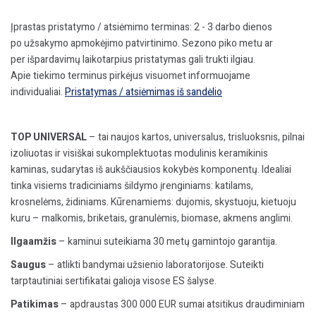
Įprastas pristatymo / atsiėmimo terminas: 2 - 3 darbo dienos
po užsakymo apmokėjimo patvirtinimo. Sezono piko metu ar
per išpardavimų laikotarpius pristatymas gali trukti ilgiau.
Apie tiekimo terminus pirkėjus visuomet informuojame
individualiai.
Pristatymas / atsiėmimas iš sandėlio
TOP UNIVERSAL
– tai naujos kartos, universalus, trisluoksnis, pilnai
izoliuotas ir visiškai sukomplektuotas modulinis keramikinis
kaminas, sudarytas iš aukščiausios kokybės komponentų. Idealiai
tinka visiems tradiciniams šildymo įrenginiams: katilams,
krosnelėms, židiniams. Kūrenamiems: dujomis, skystuoju, kietuoju
kuru – malkomis, briketais, granulėmis, biomase, akmens anglimi.
Ilgaamžis
– kaminui suteikiama 30 metų gamintojo garantija.
Saugus
– atlikti bandymai užsienio laboratorijose. Suteikti
tarptautiniai sertifikatai galioja visose ES šalyse.
Patikimas
– apdraustas 300 000 EUR sumai atsitikus draudiminiam