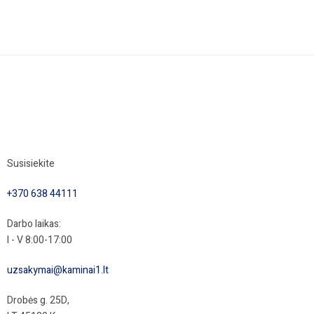
Susisiekite
+370 638 44111
Darbo laikas:
I - V 8:00-17:00
uzsakymai@kaminai1.lt
Drobės g. 25D,