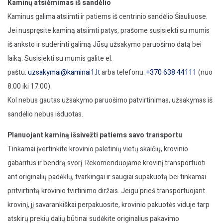
Kaminų atsiėmimas iš sandėlio
Kaminus galima atsiimti ir patiems iš centrinio sandėlio Šiauliuose.
Jei nuspręsite kaminą atsiimti patys, prašome susisiekti su mumis
iš anksto ir suderinti galimą Jūsų užsakymo paruošimo datą bei
laiką. Susisiekti su mumis galite el.
paštu:
uzsakymai@kaminai1.lt
arba telefonu:
+370 638 44111
(nuo
8:00 iki 17:00).
Kol nebus gautas užsakymo paruošimo patvirtinimas, užsakymas iš
sandėlio nebus išduotas.
Planuojant kaminą išsivežti patiems savo transportu
Tinkamai įvertinkite krovinio paletinių vietų skaičių, krovinio
gabaritus ir bendrą svorį. Rekomenduojame krovinį transportuoti
ant originalių padėklų, tvarkingai ir saugiai supakuotą bei tinkamai
pritvirtintą krovinio tvirtinimo diržais. Jeigu prieš transportuojant
krovinį, jį savarankiškai perpakuosite, krovinio pakuotės viduje tarp
atskirų prekių dalių būtinai sudėkite originalius pakavimo