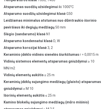
Temperatūros klasė
T600, T400
Atsparumas suodžių užsidegimui
iki 1000°C
Atsparumo suodžių užsidegimui klasė
G50
Leidžiamas minimalus atstumas nuo dūmtraukio išorinio
paviršiaus iki degiųjų medžiagų
50 mm
Slėgio (sandarumo) klasė
N1
Atsparumo kondensatui klasė
D, W
Atsparumo korozijai klasė
3, 2
Keraminio įdėklo vidinės sienelės šiurkštumas
r = 0,0015 m
Vidinių sistemos elementų atsparumas gniuždymui
≥ 10
MN/m2
Vidinių elementų aukštis
≤ 25 m
Keraminių įdėklų sujungimo medžiagų (glaisto) atsparumas
gniuždymui
≥ M 10
Išorinių elementų aukštis
≤ 25 m
Kamino blokelių sujungimo medžiagų (mūro mišinio)