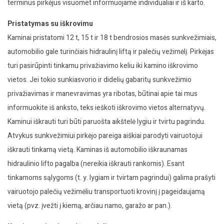
terminus pirkėjus visuomet informuojame individualiai ir iš karto.
Pristatymas su iškrovimu
Kaminai pristatomi 12 t, 15 t ir 18 t bendrosios masės sunkvežimiais,
automobilio gale turinčiais hidraulinį liftą ir palečių vežimėlį. Pirkėjas
turi pasirūpinti tinkamu privažiavimo keliu iki kamino iškrovimo
vietos. Jei tokio sunkiasvorio ir didelių gabaritų sunkvežimio
privažiavimas ir manevravimas yra ribotas, būtinai apie tai mus
informuokite iš anksto, teks ieškoti iškrovimo vietos alternatyvų.
Kaminui iškrauti turi būti paruošta aikštelė lygiu ir tvirtu pagrindu.
Atvykus sunkvežimiui pirkėjo pareiga aiškiai parodyti vairuotojui
iškrauti tinkamą vietą. Kaminas iš automobilio iškraunamas
hidraulinio lifto pagalba (nereikia iškrauti rankomis). Esant
tinkamoms sąlygoms (t. y. lygiam ir tvirtam pagrindui) galima prašyti
vairuotojo palečių vežimėliu transportuoti krovinį į pageidaujamą
vietą (pvz. įvežti į kiemą, arčiau namo, garažo ar pan.).