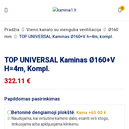
0
Pradžia
Vieno kanalo su vienguba ventiliacija
Ø160
mm
TOP UNIVERSAL Kaminas Ø160+V h=4m, kompl.
TOP UNIVERSAL Kaminas Ø160+V
H=4m, Kompl.
322.11
€
Papildomas pasirinkimas
Betoninė dengiamoji plokštė.
Kaina +65.00 €
Naudojama, kai viršutinė kamino dalis, esanti virš stogo,
tinkuojama arba apklijuojama klinkeriu