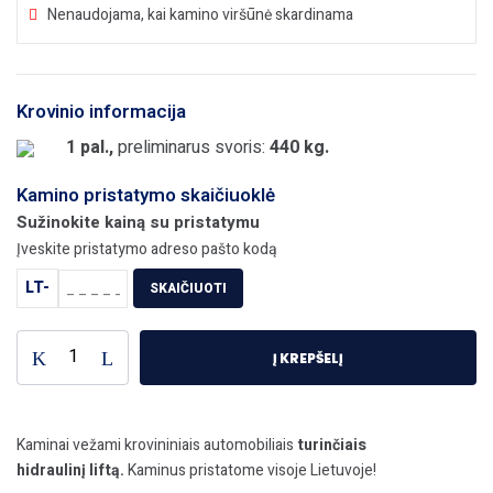
Nenaudojama, kai kamino viršūnė skardinama
Krovinio informacija
1 pal.,
preliminarus svoris:
440 kg.
Kamino pristatymo skaičiuoklė
Sužinokite kainą su pristatymu
Įveskite pristatymo adreso pašto kodą
LT-
SKAIČIUOTI
Į KREPŠELĮ
Kaminai vežami krovininiais automobiliais
turinčiais
hidraulinį liftą.
Kaminus pristatome visoje Lietuvoje!