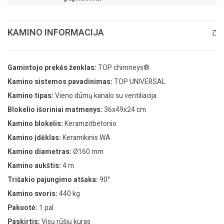
KAMINO INFORMACIJA
Gamintojo prekės ženklas:
TOP chimneys®
Kamino sistemos pavadinimas:
TOP UNIVERSAL
Kamino tipas:
Vieno dūmų kanalo su ventiliacija
Blokelio išoriniai matmenys:
36x49x24 cm
Kamino blokelis:
Keramzitbetonio
Kamino įdėklas:
Keramikinis WA
Kamino diametras:
Ø160 mm
Kamino aukštis:
4 m
Trišakio pajungimo atšaka:
90°
Kamino svoris:
440 kg
Pakuotė:
1 pal.
Paskirtis:
Visų rūšių kuras