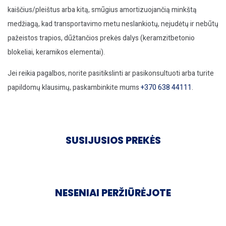
kaiščius/pleištus arba kitą, smūgius amortizuojančią minkštą
medžiagą, kad transportavimo metu neslankiotų, nejudėtų ir nebūtų
pažeistos trapios, dūžtančios prekės dalys (keramzitbetonio
blokeliai, keramikos elementai).
Jei reikia pagalbos, norite pasitikslinti ar pasikonsultuoti arba turite
papildomų klausimų, paskambinkite mums
+370 638 44111
.
SUSIJUSIOS PREKĖS
NESENIAI PERŽIŪRĖJOTE