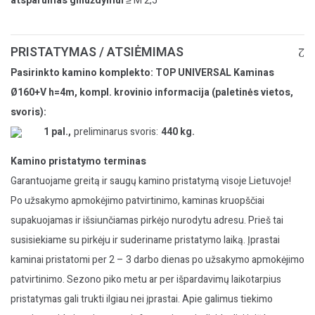
atsparumas gniuždymui
≥ M 2,5
PRISTATYMAS / ATSIĖMIMAS
Pasirinkto kamino komplekto: TOP UNIVERSAL Kaminas
Ø160+V h=4m, kompl. krovinio informacija (paletinės vietos,
svoris):
1 pal.,
preliminarus svoris:
440 kg.
Kamino pristatymo terminas
Garantuojame greitą ir saugų kamino pristatymą visoje Lietuvoje!
Po užsakymo apmokėjimo patvirtinimo, kaminas kruopščiai
supakuojamas ir išsiunčiamas pirkėjo nurodytu adresu. Prieš tai
susisiekiame su pirkėju ir suderiname pristatymo laiką. Įprastai
kaminai pristatomi per 2 – 3 darbo dienas po užsakymo apmokėjimo
patvirtinimo. Sezono piko metu ar per išpardavimų laikotarpius
pristatymas gali trukti ilgiau nei įprastai. Apie galimus tiekimo