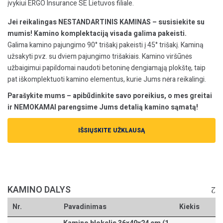
įvykiui ERGO Insurance SE Lietuvos filiale.
Jei reikalingas NESTANDARTINIS KAMINAS – susisiekite su
mumis! Kamino komplektaciją visada galima pakeisti.
Galima kamino pajungimo 90° trišakį pakeisti į 45° trišakį. Kaminą
užsakyti pvz. su dviem pajungimo trišakiais. Kamino viršūnės
užbaigimui papildomai naudoti betoninę dengiamąją plokštę, taip
pat iškomplektuoti kamino elementus, kurie Jums nėra reikalingi.
Parašykite mums – apibūdinkite savo poreikius, o mes greitai
ir NEMOKAMAI parengsime Jums detalią kamino sąmatą!
IŠSIŲSKITE UŽKLAUSĄ
KAMINO DALYS
Nr.
Pavadinimas
Kiekis