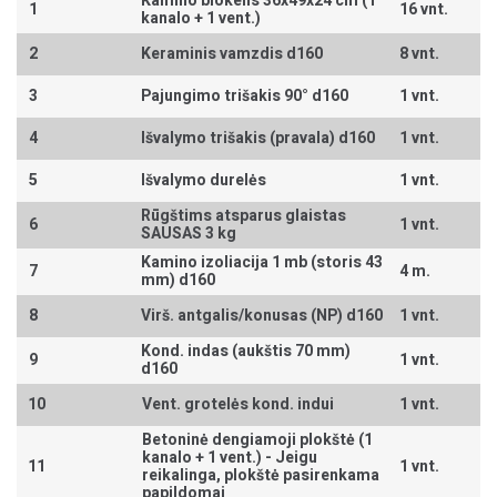
Kamino blokelis 36x49x24 cm (1
1
16 vnt.
kanalo + 1 vent.)
2
Keraminis vamzdis d160
8 vnt.
3
Pajungimo trišakis 90° d160
1 vnt.
4
Išvalymo trišakis (pravala) d160
1 vnt.
5
Išvalymo durelės
1 vnt.
Rūgštims atsparus glaistas
6
1 vnt.
SAUSAS 3 kg
Kamino izoliacija 1 mb (storis 43
7
4 m.
mm) d160
8
Virš. antgalis/konusas (NP) d160
1 vnt.
Kond. indas (aukštis 70 mm)
9
1 vnt.
d160
10
Vent. grotelės kond. indui
1 vnt.
Betoninė dengiamoji plokštė (1
kanalo + 1 vent.) -
Jeigu
11
1 vnt.
reikalinga, plokštė pasirenkama
papildomai