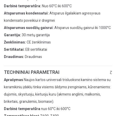
Darbinė temperatūra:
Nuo 60°C iki 600°C
Atsparumas kondensatui:
Atsparus ilgalaikiam agresyvaus
kondensato poveikiui ir drėgmei
Atsparumas suodžių gaisrui:
Atsparus suodžių gaisrui iki 1000°C
Garantija:
30 metų garantija
Ženklinimas:
CE ženklinimas
Sertifikatai:
EB sertifikatai
Draudimas:
Draudimas
TECHNINIAI PARAMETRAI
Aprašymas
Naujos kartos universali trisluoksnė kamino sistema su
keramikiniu įdėklu tinka visiems šildymo įrenginiams, kūrenamiems:
dujomis, skystuoju, kietuoju kuru (akmens anglimi, malkomis,
briketais, granulėmis, biomase).
Darbinė temperatūra
nuo 60°C iki 600°C