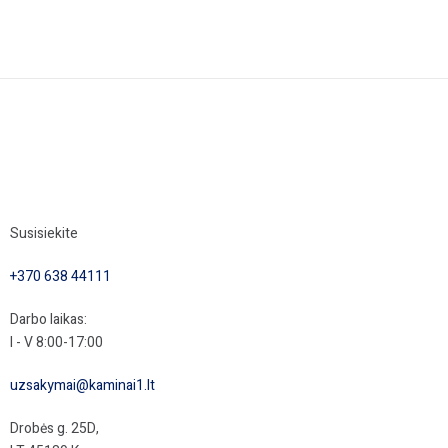
Susisiekite
+370 638 44111
Darbo laikas:
I - V 8:00-17:00
uzsakymai@kaminai1.lt
Drobės g. 25D,