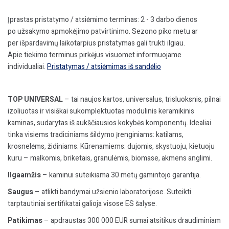
Įprastas pristatymo / atsiėmimo terminas: 2 - 3 darbo dienos
po užsakymo apmokėjimo patvirtinimo. Sezono piko metu ar
per išpardavimų laikotarpius pristatymas gali trukti ilgiau.
Apie tiekimo terminus pirkėjus visuomet informuojame
individualiai.
Pristatymas / atsiėmimas iš sandėlio
TOP UNIVERSAL
– tai naujos kartos, universalus, trisluoksnis, pilnai
izoliuotas ir visiškai sukomplektuotas modulinis keramikinis
kaminas, sudarytas iš aukščiausios kokybės komponentų. Idealiai
tinka visiems tradiciniams šildymo įrenginiams: katilams,
krosnelėms, židiniams. Kūrenamiems: dujomis, skystuoju, kietuoju
kuru – malkomis, briketais, granulėmis, biomase, akmens anglimi.
Ilgaamžis
– kaminui suteikiama 30 metų gamintojo garantija.
Saugus
– atlikti bandymai užsienio laboratorijose. Suteikti
tarptautiniai sertifikatai galioja visose ES šalyse.
Patikimas
– apdraustas 300 000 EUR sumai atsitikus draudiminiam