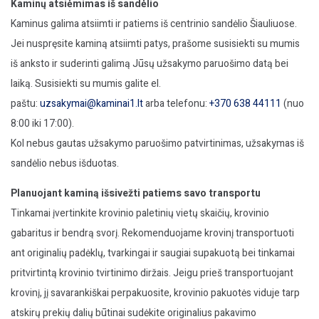
Kaminų atsiėmimas iš sandėlio
Kaminus galima atsiimti ir patiems iš centrinio sandėlio Šiauliuose.
Jei nuspręsite kaminą atsiimti patys, prašome susisiekti su mumis
iš anksto ir suderinti galimą Jūsų užsakymo paruošimo datą bei
laiką. Susisiekti su mumis galite el.
paštu:
uzsakymai@kaminai1.lt
arba telefonu:
+370 638 44111
(nuo
8:00 iki 17:00).
Kol nebus gautas užsakymo paruošimo patvirtinimas, užsakymas iš
sandėlio nebus išduotas.
Planuojant kaminą išsivežti patiems savo transportu
Tinkamai įvertinkite krovinio paletinių vietų skaičių, krovinio
gabaritus ir bendrą svorį. Rekomenduojame krovinį transportuoti
ant originalių padėklų, tvarkingai ir saugiai supakuotą bei tinkamai
pritvirtintą krovinio tvirtinimo diržais. Jeigu prieš transportuojant
krovinį, jį savarankiškai perpakuosite, krovinio pakuotės viduje tarp
atskirų prekių dalių būtinai sudėkite originalius pakavimo