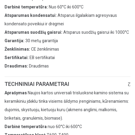
Darbinė temperatūra:
Nuo 60°C iki 600°C
Atsparumas kondensatui:
Atsparus ilgalaikiam agresyvaus
kondensato poveikiui ir drėgmei
Atsparumas suodžių gaisrui:
Atsparus suodžių gaisrui iki 1000°C
Garantija:
30 metų garantija
Ženklinimas:
CE ženklinimas
Sertifikatai:
EB sertifikatai
Draudimas:
Draudimas
TECHNINIAI PARAMETRAI
Aprašymas
Naujos kartos universali trisluoksnė kamino sistema su
keramikiniu įdėklu tinka visiems šildymo įrenginiams, kūrenamiems:
dujomis, skystuoju, kietuoju kuru (akmens anglimi, malkomis,
briketais, granulėmis, biomase).
Darbinė temperatūra
nuo 60°C iki 600°C