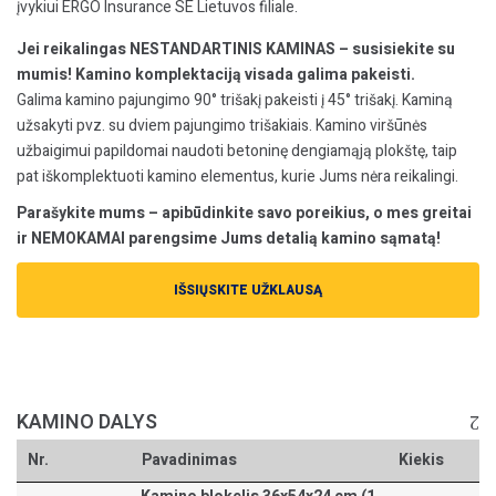
įvykiui ERGO Insurance SE Lietuvos filiale.
Jei reikalingas NESTANDARTINIS KAMINAS – susisiekite su
mumis! Kamino komplektaciją visada galima pakeisti.
Galima kamino pajungimo 90° trišakį pakeisti į 45° trišakį. Kaminą
užsakyti pvz. su dviem pajungimo trišakiais. Kamino viršūnės
užbaigimui papildomai naudoti betoninę dengiamąją plokštę, taip
pat iškomplektuoti kamino elementus, kurie Jums nėra reikalingi.
Parašykite mums – apibūdinkite savo poreikius, o mes greitai
ir NEMOKAMAI parengsime Jums detalią kamino sąmatą!
IŠSIŲSKITE UŽKLAUSĄ
KAMINO DALYS
Nr.
Pavadinimas
Kiekis