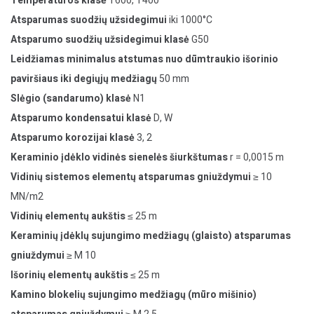
Temperatūros klasė
T600, T400
Atsparumas suodžių užsidegimui
iki 1000°C
Atsparumo suodžių užsidegimui klasė
G50
Leidžiamas minimalus atstumas nuo dūmtraukio išorinio
paviršiaus iki degiųjų medžiagų
50 mm
Slėgio (sandarumo) klasė
N1
Atsparumo kondensatui klasė
D, W
Atsparumo korozijai klasė
3, 2
Keraminio įdėklo vidinės sienelės šiurkštumas
r = 0,0015 m
Vidinių sistemos elementų atsparumas gniuždymui
≥ 10
MN/m2
Vidinių elementų aukštis
≤ 25 m
Keraminių įdėklų sujungimo medžiagų (glaisto) atsparumas
gniuždymui
≥ M 10
Išorinių elementų aukštis
≤ 25 m
Kamino blokelių sujungimo medžiagų (mūro mišinio)