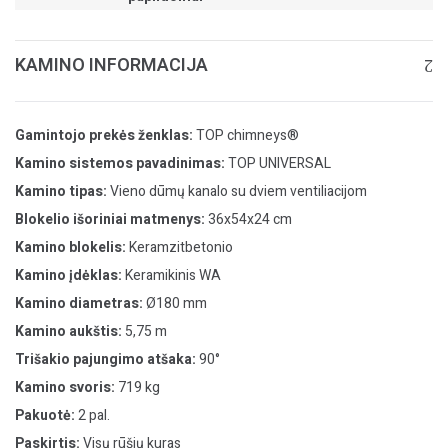
KAMINO INFORMACIJA
Gamintojo prekės ženklas:
TOP chimneys®
Kamino sistemos pavadinimas:
TOP UNIVERSAL
Kamino tipas:
Vieno dūmų kanalo su dviem ventiliacijom
Blokelio išoriniai matmenys:
36x54x24 cm
Kamino blokelis:
Keramzitbetonio
Kamino įdėklas:
Keramikinis WA
Kamino diametras:
Ø180 mm
Kamino aukštis:
5,75 m
Trišakio pajungimo atšaka:
90°
Kamino svoris:
719 kg
Pakuotė:
2 pal.
Paskirtis:
Visų rūšių kuras