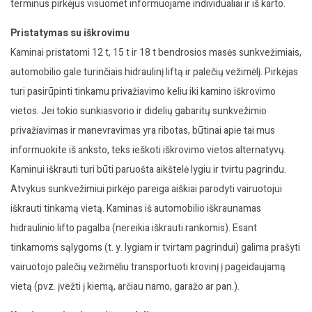
terminus pirkėjus visuomet informuojame individualiai ir iš karto.
Pristatymas su iškrovimu
Kaminai pristatomi 12 t, 15 t ir 18 t bendrosios masės sunkvežimiais,
automobilio gale turinčiais hidraulinį liftą ir palečių vežimėlį. Pirkėjas
turi pasirūpinti tinkamu privažiavimo keliu iki kamino iškrovimo
vietos. Jei tokio sunkiasvorio ir didelių gabaritų sunkvežimio
privažiavimas ir manevravimas yra ribotas, būtinai apie tai mus
informuokite iš anksto, teks ieškoti iškrovimo vietos alternatyvų.
Kaminui iškrauti turi būti paruošta aikštelė lygiu ir tvirtu pagrindu.
Atvykus sunkvežimiui pirkėjo pareiga aiškiai parodyti vairuotojui
iškrauti tinkamą vietą. Kaminas iš automobilio iškraunamas
hidraulinio lifto pagalba (nereikia iškrauti rankomis). Esant
tinkamoms sąlygoms (t. y. lygiam ir tvirtam pagrindui) galima prašyti
vairuotojo palečių vežimėliu transportuoti krovinį į pageidaujamą
vietą (pvz. įvežti į kiemą, arčiau namo, garažo ar pan.).