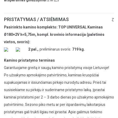
atsparumas gniuždymui
≥ M 2,5
PRISTATYMAS / ATSIĖMIMAS
Pasirinkto kamino komplekto: TOP UNIVERSAL Kaminas
Ø180+2V h=5,75m, kompl. krovinio informacija (paletinės
vietos, svoris):
2 pal.,
preliminarus svoris:
719 kg.
Kamino pristatymo terminas
Garantuojame greitą ir saugų kamino pristatymą visoje Lietuvoje!
Po užsakymo apmokėjimo patvirtinimo, kaminas kruopščiai
supakuojamas ir išsiunčiamas pirkėjo nurodytu adresu. Prieš tai
susisiekiame su pirkėju ir suderiname pristatymo laiką. Įprastai
kaminai pristatomi per 2 – 3 darbo dienas po užsakymo apmokėjimo
patvirtinimo. Sezono piko metu ar per išpardavimų laikotarpius
pristatymas gali trukti ilgiau nei įprastai. Apie galimus tiekimo