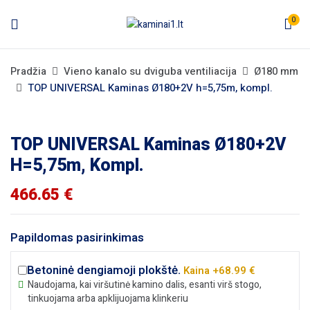
0
Pradžia
Vieno kanalo su dviguba ventiliacija
Ø180 mm
TOP UNIVERSAL Kaminas Ø180+2V h=5,75m, kompl.
TOP UNIVERSAL Kaminas Ø180+2V
H=5,75m, Kompl.
466.65
€
Papildomas pasirinkimas
Betoninė dengiamoji plokštė.
Kaina +68.99 €
Naudojama, kai viršutinė kamino dalis, esanti virš stogo,
tinkuojama arba apklijuojama klinkeriu