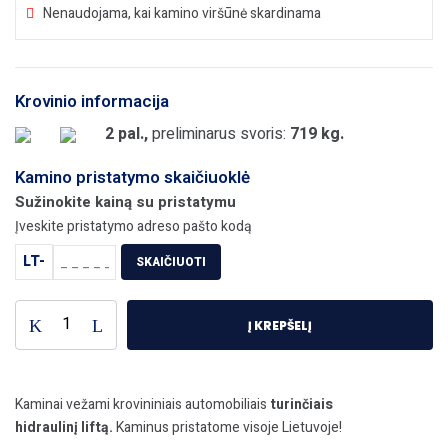
Nenaudojama, kai kamino viršūnė skardinama
Krovinio informacija
2 pal.,
preliminarus svoris:
719 kg.
Kamino pristatymo skaičiuoklė
Sužinokite kainą su pristatymu
Įveskite pristatymo adreso pašto kodą
LT-
SKAIČIUOTI
Į KREPŠELĮ
Kaminai vežami krovininiais automobiliais
turinčiais
hidraulinį liftą.
Kaminus pristatome visoje Lietuvoje!