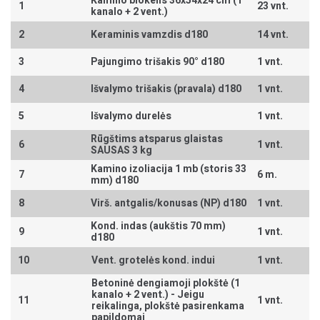
Kamino blokelis 36x54x24 cm (1
1
23 vnt.
kanalo + 2 vent.)
2
Keraminis vamzdis d180
14 vnt.
3
Pajungimo trišakis 90° d180
1 vnt.
4
Išvalymo trišakis (pravala) d180
1 vnt.
5
Išvalymo durelės
1 vnt.
Rūgštims atsparus glaistas
6
1 vnt.
SAUSAS 3 kg
Kamino izoliacija 1 mb (storis 33
7
6 m.
mm) d180
8
Virš. antgalis/konusas (NP) d180
1 vnt.
Kond. indas (aukštis 70 mm)
9
1 vnt.
d180
10
Vent. grotelės kond. indui
1 vnt.
Betoninė dengiamoji plokštė (1
kanalo + 2 vent.) -
Jeigu
11
1 vnt.
reikalinga, plokštė pasirenkama
papildomai