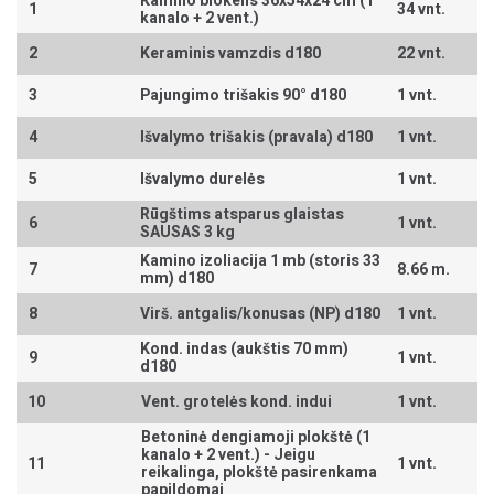
Kamino blokelis 36x54x24 cm (1
1
34 vnt.
kanalo + 2 vent.)
2
Keraminis vamzdis d180
22 vnt.
3
Pajungimo trišakis 90° d180
1 vnt.
4
Išvalymo trišakis (pravala) d180
1 vnt.
5
Išvalymo durelės
1 vnt.
Rūgštims atsparus glaistas
6
1 vnt.
SAUSAS 3 kg
Kamino izoliacija 1 mb (storis 33
7
8.66 m.
mm) d180
8
Virš. antgalis/konusas (NP) d180
1 vnt.
Kond. indas (aukštis 70 mm)
9
1 vnt.
d180
10
Vent. grotelės kond. indui
1 vnt.
Betoninė dengiamoji plokštė (1
kanalo + 2 vent.) -
Jeigu
11
1 vnt.
reikalinga, plokštė pasirenkama
papildomai