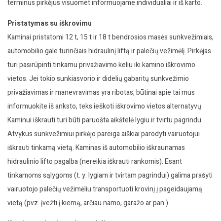
terminus pirkėjus visuomet informuojame individualiai ir iš karto.
Pristatymas su iškrovimu
Kaminai pristatomi 12 t, 15 t ir 18 t bendrosios masės sunkvežimiais,
automobilio gale turinčiais hidraulinį liftą ir palečių vežimėlį. Pirkėjas
turi pasirūpinti tinkamu privažiavimo keliu iki kamino iškrovimo
vietos. Jei tokio sunkiasvorio ir didelių gabaritų sunkvežimio
privažiavimas ir manevravimas yra ribotas, būtinai apie tai mus
informuokite iš anksto, teks ieškoti iškrovimo vietos alternatyvų.
Kaminui iškrauti turi būti paruošta aikštelė lygiu ir tvirtu pagrindu.
Atvykus sunkvežimiui pirkėjo pareiga aiškiai parodyti vairuotojui
iškrauti tinkamą vietą. Kaminas iš automobilio iškraunamas
hidraulinio lifto pagalba (nereikia iškrauti rankomis). Esant
tinkamoms sąlygoms (t. y. lygiam ir tvirtam pagrindui) galima prašyti
vairuotojo palečių vežimėliu transportuoti krovinį į pageidaujamą
vietą (pvz. įvežti į kiemą, arčiau namo, garažo ar pan.).