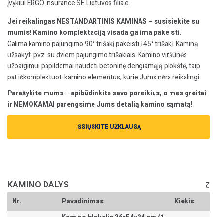
įvykiui ERGO Insurance SE Lietuvos filiale.
Jei reikalingas NESTANDARTINIS KAMINAS – susisiekite su
mumis! Kamino komplektaciją visada galima pakeisti.
Galima kamino pajungimo 90° trišakį pakeisti į 45° trišakį. Kaminą
užsakyti pvz. su dviem pajungimo trišakiais. Kamino viršūnės
užbaigimui papildomai naudoti betoninę dengiamąją plokštę, taip
pat iškomplektuoti kamino elementus, kurie Jums nėra reikalingi.
Parašykite mums – apibūdinkite savo poreikius, o mes greitai
ir NEMOKAMAI parengsime Jums detalią kamino sąmatą!
IŠSIŲSKITE UŽKLAUSĄ
KAMINO DALYS
Nr.
Pavadinimas
Kiekis