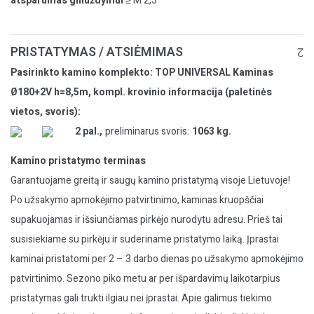
atsparumas gniuždymui
≥ M 2,5
PRISTATYMAS / ATSIĖMIMAS
Pasirinkto kamino komplekto: TOP UNIVERSAL Kaminas
Ø180+2V h=8,5m, kompl. krovinio informacija (paletinės
vietos, svoris):
2 pal.,
preliminarus svoris:
1063 kg.
Kamino pristatymo terminas
Garantuojame greitą ir saugų kamino pristatymą visoje Lietuvoje!
Po užsakymo apmokėjimo patvirtinimo, kaminas kruopščiai
supakuojamas ir išsiunčiamas pirkėjo nurodytu adresu. Prieš tai
susisiekiame su pirkėju ir suderiname pristatymo laiką. Įprastai
kaminai pristatomi per 2 – 3 darbo dienas po užsakymo apmokėjimo
patvirtinimo. Sezono piko metu ar per išpardavimų laikotarpius
pristatymas gali trukti ilgiau nei įprastai. Apie galimus tiekimo