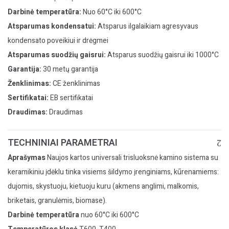
Darbinė temperatūra:
Nuo 60°C iki 600°C
Atsparumas kondensatui:
Atsparus ilgalaikiam agresyvaus
kondensato poveikiui ir drėgmei
Atsparumas suodžių gaisrui:
Atsparus suodžių gaisrui iki 1000°C
Garantija:
30 metų garantija
Ženklinimas:
CE ženklinimas
Sertifikatai:
EB sertifikatai
Draudimas:
Draudimas
TECHNINIAI PARAMETRAI
Aprašymas
Naujos kartos universali trisluoksnė kamino sistema su
keramikiniu įdėklu tinka visiems šildymo įrenginiams, kūrenamiems:
dujomis, skystuoju, kietuoju kuru (akmens anglimi, malkomis,
briketais, granulėmis, biomase).
Darbinė temperatūra
nuo 60°C iki 600°C