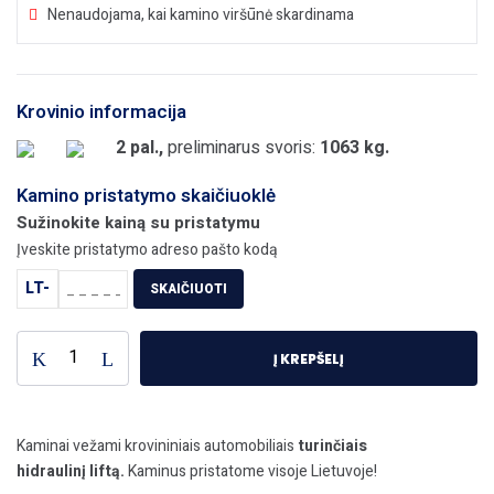
Nenaudojama, kai kamino viršūnė skardinama
Krovinio informacija
2 pal.,
preliminarus svoris:
1063 kg.
Kamino pristatymo skaičiuoklė
Sužinokite kainą su pristatymu
Įveskite pristatymo adreso pašto kodą
LT-
SKAIČIUOTI
produkto
Į KREPŠELĮ
kiekis:
TOP
UNIVERSAL
Kaminas
Kaminai vežami krovininiais automobiliais
turinčiais
Ø180+2V
hidraulinį liftą.
Kaminus pristatome visoje Lietuvoje!