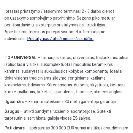
h=8,5m,
kompl.
Įprastas pristatymo / atsiėmimo terminas: 2 - 3 darbo dienos
po užsakymo apmokėjimo patvirtinimo. Sezono piko metu ar
per išpardavimų laikotarpius pristatymas gali trukti ilgiau.
Apie tiekimo terminus pirkėjus visuomet informuojame
individualiai.
Pristatymas / atsiėmimas iš sandėlio
TOP UNIVERSAL
– tai naujos kartos, universalus, trisluoksnis, pilnai
izoliuotas ir visiškai sukomplektuotas modulinis keramikinis
kaminas, sudarytas iš aukščiausios kokybės komponentų. Idealiai
tinka visiems tradiciniams šildymo įrenginiams: katilams,
krosnelėms, židiniams. Kūrenamiems: dujomis, skystuoju, kietuoju
kuru – malkomis, briketais, granulėmis, biomase, akmens anglimi.
Ilgaamžis
– kaminui suteikiama 30 metų gamintojo garantija.
Saugus
– atlikti bandymai užsienio laboratorijose. Suteikti
tarptautiniai sertifikatai galioja visose ES šalyse.
Patikimas
– apdraustas 300 000 EUR sumai atsitikus draudiminiam