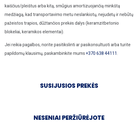
kaiščius/pleištus arba kitą, smūgius amortizuojančią minkštą
medžiagą, kad transportavimo metu neslankiotų, nejudėtų ir nebūtų
pažeistos trapios, dūžtančios prekės dalys (keramzitbetonio
blokeliai, keramikos elementai).
Jei reikia pagalbos, norite pasitikslinti ar pasikonsultuoti arba turite
papildomų klausimų, paskambinkite mums
+370 638 44111
.
SUSIJUSIOS PREKĖS
NESENIAI PERŽIŪRĖJOTE