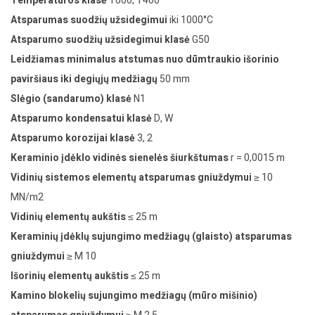
Temperatūros klasė
T600, T400
Atsparumas suodžių užsidegimui
iki 1000°C
Atsparumo suodžių užsidegimui klasė
G50
Leidžiamas minimalus atstumas nuo dūmtraukio išorinio
paviršiaus iki degiųjų medžiagų
50 mm
Slėgio (sandarumo) klasė
N1
Atsparumo kondensatui klasė
D, W
Atsparumo korozijai klasė
3, 2
Keraminio įdėklo vidinės sienelės šiurkštumas
r = 0,0015 m
Vidinių sistemos elementų atsparumas gniuždymui
≥ 10
MN/m2
Vidinių elementų aukštis
≤ 25 m
Keraminių įdėklų sujungimo medžiagų (glaisto) atsparumas
gniuždymui
≥ M 10
Išorinių elementų aukštis
≤ 25 m
Kamino blokelių sujungimo medžiagų (mūro mišinio)