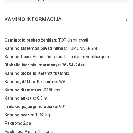
KAMINO INFORMACIJA
Gamintojo prekės ženklas:
TOP chimneys®
Kamino sistemos pavadinimas:
TOP UNIVERSAL
Kamino tipas:
Vieno dūmų kanalo su dviem ventiliacijom
Blokelio išoriniai matmenys:
36x54x24 cm
Kamino blokelis:
Keramzitbetonio
Kamino įdėklas:
Keramikinis WA
Kamino diametras:
Ø180 mm
Kamino aukštis:
8,5 m
Trišakio pajungimo atšaka:
90°
Kamino svoris:
1063 kg
Pakuotė:
2 pal.
Paskirtis:
Visų rūšių kuras