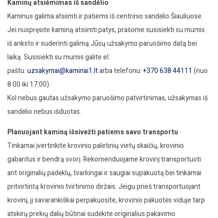
Kaminų atsiėmimas iš sandėlio
Kaminus galima atsiimti ir patiems iš centrinio sandėlio Šiauliuose.
Jei nuspręsite kaminą atsiimti patys, prašome susisiekti su mumis
iš anksto ir suderinti galimą Jūsų užsakymo paruošimo datą bei
laiką. Susisiekti su mumis galite el.
paštu:
uzsakymai@kaminai1.lt
arba telefonu:
+370 638 44111
(nuo
8:00 iki 17:00).
Kol nebus gautas užsakymo paruošimo patvirtinimas, užsakymas iš
sandėlio nebus išduotas.
Planuojant kaminą išsivežti patiems savo transportu
Tinkamai įvertinkite krovinio paletinių vietų skaičių, krovinio
gabaritus ir bendrą svorį. Rekomenduojame krovinį transportuoti
ant originalių padėklų, tvarkingai ir saugiai supakuotą bei tinkamai
pritvirtintą krovinio tvirtinimo diržais. Jeigu prieš transportuojant
krovinį, jį savarankiškai perpakuosite, krovinio pakuotės viduje tarp
atskirų prekių dalių būtinai sudėkite originalius pakavimo