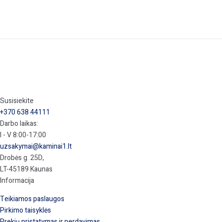
Susisiekite
+370 638 44111
Darbo laikas:
I - V 8:00-17:00
uzsakymai@kaminai1.lt
Drobės g. 25D,
LT-45189 Kaunas
Informacija
Teikiamos paslaugos
Pirkimo taisyklės
Prekių pristatymas ir perdavimas