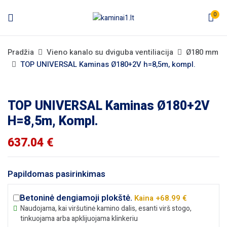
0
Pradžia
Vieno kanalo su dviguba ventiliacija
Ø180 mm
TOP UNIVERSAL Kaminas Ø180+2V h=8,5m, kompl.
TOP UNIVERSAL Kaminas Ø180+2V
H=8,5m, Kompl.
637.04
€
Papildomas pasirinkimas
Betoninė dengiamoji plokštė.
Kaina +68.99 €
Naudojama, kai viršutinė kamino dalis, esanti virš stogo,
tinkuojama arba apklijuojama klinkeriu