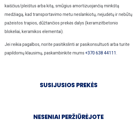
kaiščius/pleištus arba kitą, smūgius amortizuojančią minkštą
medžiagą, kad transportavimo metu neslankiotų, nejudėtų ir nebūtų
pažeistos trapios, dūžtančios prekės dalys (keramzitbetonio
blokeliai, keramikos elementai).
Jei reikia pagalbos, norite pasitikslinti ar pasikonsultuoti arba turite
papildomų klausimų, paskambinkite mums
+370 638 44111
.
SUSIJUSIOS PREKĖS
NESENIAI PERŽIŪRĖJOTE