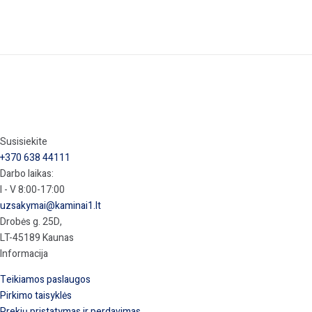
Susisiekite
+370 638 44111
Darbo laikas:
I - V 8:00-17:00
uzsakymai@kaminai1.lt
Drobės g. 25D,
LT-45189 Kaunas
Informacija
Teikiamos paslaugos
Pirkimo taisyklės
Prekių pristatymas ir perdavimas