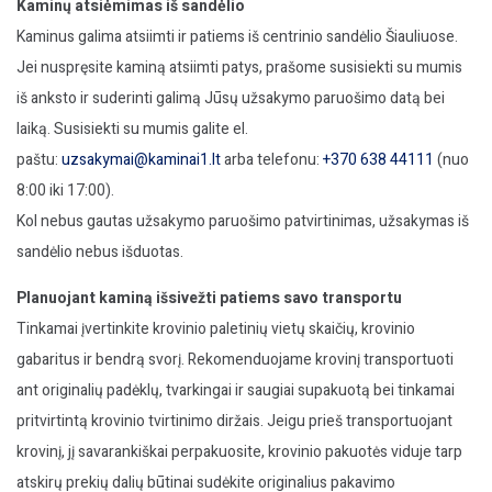
Kaminų atsiėmimas iš sandėlio
Kaminus galima atsiimti ir patiems iš centrinio sandėlio Šiauliuose.
Jei nuspręsite kaminą atsiimti patys, prašome susisiekti su mumis
iš anksto ir suderinti galimą Jūsų užsakymo paruošimo datą bei
laiką. Susisiekti su mumis galite el.
paštu:
uzsakymai@kaminai1.lt
arba telefonu:
+370 638 44111
(nuo
8:00 iki 17:00).
Kol nebus gautas užsakymo paruošimo patvirtinimas, užsakymas iš
sandėlio nebus išduotas.
Planuojant kaminą išsivežti patiems savo transportu
Tinkamai įvertinkite krovinio paletinių vietų skaičių, krovinio
gabaritus ir bendrą svorį. Rekomenduojame krovinį transportuoti
ant originalių padėklų, tvarkingai ir saugiai supakuotą bei tinkamai
pritvirtintą krovinio tvirtinimo diržais. Jeigu prieš transportuojant
krovinį, jį savarankiškai perpakuosite, krovinio pakuotės viduje tarp
atskirų prekių dalių būtinai sudėkite originalius pakavimo