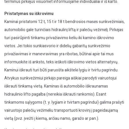
terminus pirkėjus visuomet informuojame individualiai ir iš karto.
Pristatymas su iškrovimu
Kaminai pristatomi 12 t, 15 t ir 18 t bendrosios masės sunkvežimiais,
automobilio gale turinčiais hidraulinį liftą ir palečių vežimėlį. Pirkėjas
turi pasirūpinti tinkamu privažiavimo keliu iki kamino iškrovimo
vietos. Jei tokio sunkiasvorio ir didelių gabaritų sunkvežimio
privažiavimas ir manevravimas yra ribotas, būtinai apie tai mus
informuokite iš anksto, teks ieškoti iškrovimo vietos alternatyvų.
Kaminui iškrauti turi būti paruošta aikštelė lygiu ir tvirtu pagrindu.
Atvykus sunkvežimiui pirkėjo pareiga aiškiai parodyti vairuotojui
iškrauti tinkamą vietą. Kaminas iš automobilio iškraunamas
hidraulinio lifto pagalba (nereikia iškrauti rankomis). Esant
tinkamoms sąlygoms (t. y. lygiam ir tvirtam pagrindui) galima prašyti
vairuotojo palečių vežimėliu transportuoti krovinį į pageidaujamą
vietą (pvz. įvežti į kiemą, arčiau namo, garažo ar pan.).