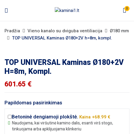
0
Pradžia
Vieno kanalo su dviguba ventiliacija
Ø180 mm
TOP UNIVERSAL Kaminas Ø180+2V h=8m, kompl.
TOP UNIVERSAL Kaminas Ø180+2V
H=8m, Kompl.
601.65
€
Papildomas pasirinkimas
Betoninė dengiamoji plokštė.
Kaina +68.99 €
Naudojama, kai viršutinė kamino dalis, esanti virš stogo,
tinkuojama arba apklijuojama klinkeriu