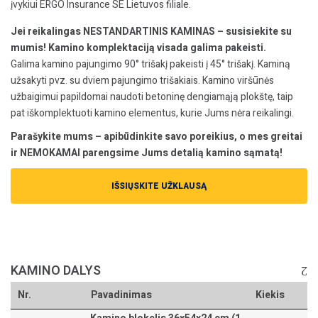
įvykiui ERGO Insurance SE Lietuvos filiale.
Jei reikalingas NESTANDARTINIS KAMINAS – susisiekite su
mumis! Kamino komplektaciją visada galima pakeisti.
Galima kamino pajungimo 90° trišakį pakeisti į 45° trišakį. Kaminą
užsakyti pvz. su dviem pajungimo trišakiais. Kamino viršūnės
užbaigimui papildomai naudoti betoninę dengiamąją plokštę, taip
pat iškomplektuoti kamino elementus, kurie Jums nėra reikalingi.
Parašykite mums – apibūdinkite savo poreikius, o mes greitai
ir NEMOKAMAI parengsime Jums detalią kamino sąmatą!
IŠSIŲSKITE UŽKLAUSĄ
KAMINO DALYS
Nr.
Pavadinimas
Kiekis