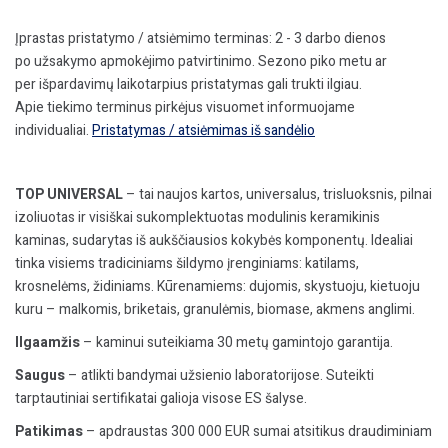
h=8m,
kompl.
Įprastas pristatymo / atsiėmimo terminas: 2 - 3 darbo dienos
po užsakymo apmokėjimo patvirtinimo. Sezono piko metu ar
per išpardavimų laikotarpius pristatymas gali trukti ilgiau.
Apie tiekimo terminus pirkėjus visuomet informuojame
individualiai.
Pristatymas / atsiėmimas iš sandėlio
TOP UNIVERSAL
– tai naujos kartos, universalus, trisluoksnis, pilnai
izoliuotas ir visiškai sukomplektuotas modulinis keramikinis
kaminas, sudarytas iš aukščiausios kokybės komponentų. Idealiai
tinka visiems tradiciniams šildymo įrenginiams: katilams,
krosnelėms, židiniams. Kūrenamiems: dujomis, skystuoju, kietuoju
kuru – malkomis, briketais, granulėmis, biomase, akmens anglimi.
Ilgaamžis
– kaminui suteikiama 30 metų gamintojo garantija.
Saugus
– atlikti bandymai užsienio laboratorijose. Suteikti
tarptautiniai sertifikatai galioja visose ES šalyse.
Patikimas
– apdraustas 300 000 EUR sumai atsitikus draudiminiam