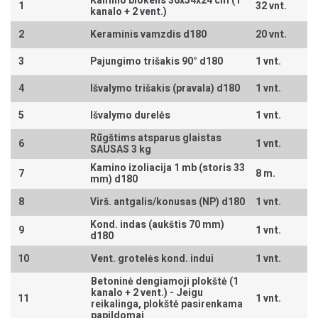
Kamino blokelis 36x54x24 cm (1
1
32 vnt.
kanalo + 2 vent.)
2
Keraminis vamzdis d180
20 vnt.
3
Pajungimo trišakis 90° d180
1 vnt.
4
Išvalymo trišakis (pravala) d180
1 vnt.
5
Išvalymo durelės
1 vnt.
Rūgštims atsparus glaistas
6
1 vnt.
SAUSAS 3 kg
Kamino izoliacija 1 mb (storis 33
7
8 m.
mm) d180
8
Virš. antgalis/konusas (NP) d180
1 vnt.
Kond. indas (aukštis 70 mm)
9
1 vnt.
d180
10
Vent. grotelės kond. indui
1 vnt.
Betoninė dengiamoji plokštė (1
kanalo + 2 vent.) -
Jeigu
11
1 vnt.
reikalinga, plokštė pasirenkama
papildomai