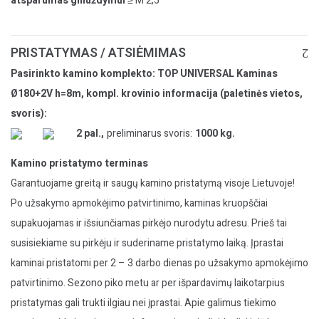
atsparumas gniuždymui
≥ M 2,5
PRISTATYMAS / ATSIĖMIMAS
Pasirinkto kamino komplekto: TOP UNIVERSAL Kaminas
Ø180+2V h=8m, kompl. krovinio informacija (paletinės vietos,
svoris):
2 pal.,
preliminarus svoris:
1000 kg.
Kamino pristatymo terminas
Garantuojame greitą ir saugų kamino pristatymą visoje Lietuvoje!
Po užsakymo apmokėjimo patvirtinimo, kaminas kruopščiai
supakuojamas ir išsiunčiamas pirkėjo nurodytu adresu. Prieš tai
susisiekiame su pirkėju ir suderiname pristatymo laiką. Įprastai
kaminai pristatomi per 2 – 3 darbo dienas po užsakymo apmokėjimo
patvirtinimo. Sezono piko metu ar per išpardavimų laikotarpius
pristatymas gali trukti ilgiau nei įprastai. Apie galimus tiekimo