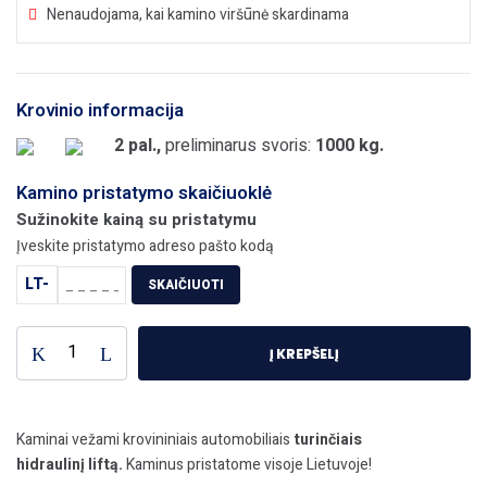
Nenaudojama, kai kamino viršūnė skardinama
Krovinio informacija
2 pal.,
preliminarus svoris:
1000 kg.
Kamino pristatymo skaičiuoklė
Sužinokite kainą su pristatymu
Įveskite pristatymo adreso pašto kodą
LT-
SKAIČIUOTI
produkto
Į KREPŠELĮ
kiekis:
TOP
UNIVERSAL
Kaminas
Kaminai vežami krovininiais automobiliais
turinčiais
Ø180+2V
hidraulinį liftą.
Kaminus pristatome visoje Lietuvoje!