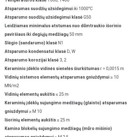
Temperatūros klasė
T600, T400
Atsparumas suodžių užsidegimui
iki 1000°C
Atsparumo suodžių užsidegimui klasė
G50
Leidžiamas minimalus atstumas nuo dūmtraukio išorinio
paviršiaus iki degiųjų medžiagų
50 mm
Slėgio (sandarumo) klasė
N1
Atsparumo kondensatui klasė
D, W
Atsparumo korozijai klasė
3, 2
Keraminio įdėklo vidinės sienelės šiurkštumas
r = 0,0015 m
Vidinių sistemos elementų atsparumas gniuždymui
≥ 10
MN/m2
Vidinių elementų aukštis
≤ 25 m
Keraminių įdėklų sujungimo medžiagų (glaisto) atsparumas
gniuždymui
≥ M 10
Išorinių elementų aukštis
≤ 25 m
Kamino blokelių sujungimo medžiagų (mūro mišinio)