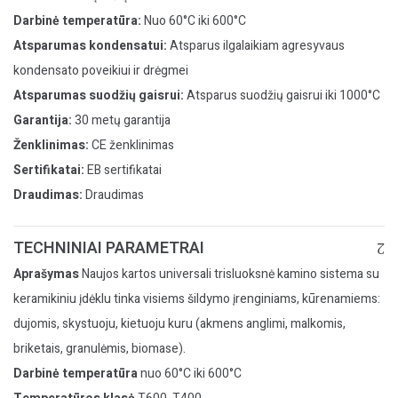
Darbinė temperatūra:
Nuo 60°C iki 600°C
Atsparumas kondensatui:
Atsparus ilgalaikiam agresyvaus
kondensato poveikiui ir drėgmei
Atsparumas suodžių gaisrui:
Atsparus suodžių gaisrui iki 1000°C
Garantija:
30 metų garantija
Ženklinimas:
CE ženklinimas
Sertifikatai:
EB sertifikatai
Draudimas:
Draudimas
TECHNINIAI PARAMETRAI
Aprašymas
Naujos kartos universali trisluoksnė kamino sistema su
keramikiniu įdėklu tinka visiems šildymo įrenginiams, kūrenamiems:
dujomis, skystuoju, kietuoju kuru (akmens anglimi, malkomis,
briketais, granulėmis, biomase).
Darbinė temperatūra
nuo 60°C iki 600°C