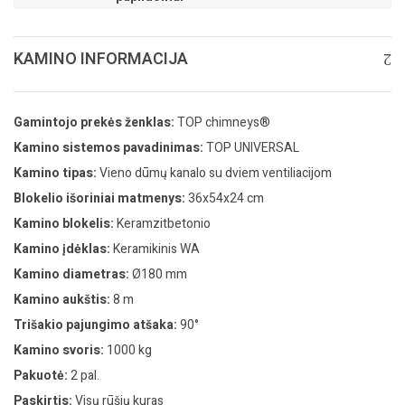
KAMINO INFORMACIJA
Gamintojo prekės ženklas:
TOP chimneys®
Kamino sistemos pavadinimas:
TOP UNIVERSAL
Kamino tipas:
Vieno dūmų kanalo su dviem ventiliacijom
Blokelio išoriniai matmenys:
36x54x24 cm
Kamino blokelis:
Keramzitbetonio
Kamino įdėklas:
Keramikinis WA
Kamino diametras:
Ø180 mm
Kamino aukštis:
8 m
Trišakio pajungimo atšaka:
90°
Kamino svoris:
1000 kg
Pakuotė:
2 pal.
Paskirtis:
Visų rūšių kuras