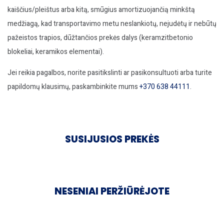
kaiščius/pleištus arba kitą, smūgius amortizuojančią minkštą
medžiagą, kad transportavimo metu neslankiotų, nejudėtų ir nebūtų
pažeistos trapios, dūžtančios prekės dalys (keramzitbetonio
blokeliai, keramikos elementai).
Jei reikia pagalbos, norite pasitikslinti ar pasikonsultuoti arba turite
papildomų klausimų, paskambinkite mums
+370 638 44111
.
SUSIJUSIOS PREKĖS
NESENIAI PERŽIŪRĖJOTE