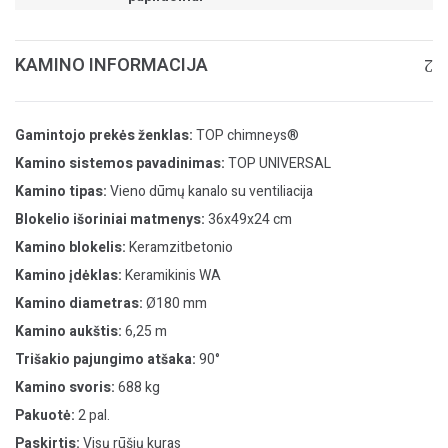
KAMINO INFORMACIJA
Gamintojo prekės ženklas:
TOP chimneys®
Kamino sistemos pavadinimas:
TOP UNIVERSAL
Kamino tipas:
Vieno dūmų kanalo su ventiliacija
Blokelio išoriniai matmenys:
36x49x24 cm
Kamino blokelis:
Keramzitbetonio
Kamino įdėklas:
Keramikinis WA
Kamino diametras:
Ø180 mm
Kamino aukštis:
6,25 m
Trišakio pajungimo atšaka:
90°
Kamino svoris:
688 kg
Pakuotė:
2 pal.
Paskirtis:
Visų rūšių kuras