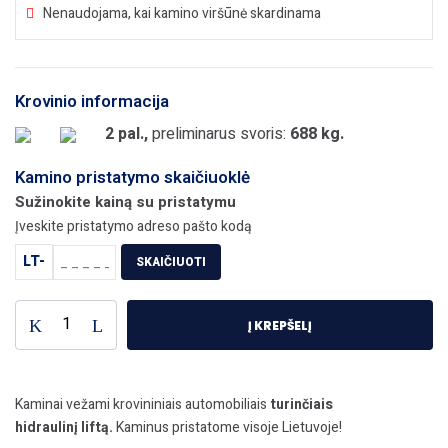
Nenaudojama, kai kamino viršūnė skardinama
Krovinio informacija
2 pal.,
preliminarus svoris:
688 kg.
Kamino pristatymo skaičiuoklė
Sužinokite kainą su pristatymu
Įveskite pristatymo adreso pašto kodą
LT-
SKAIČIUOTI
produkto
Į KREPŠELĮ
kiekis:
TOP
UNIVERSAL
Kaminas
Kaminai vežami krovininiais automobiliais
turinčiais
Ø180+V
hidraulinį liftą.
Kaminus pristatome visoje Lietuvoje!