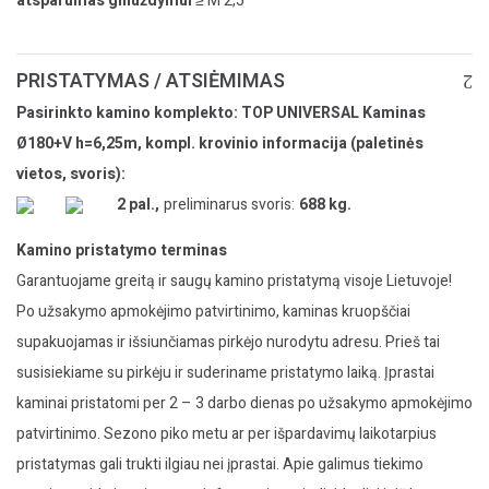
atsparumas gniuždymui
≥ M 2,5
PRISTATYMAS / ATSIĖMIMAS
Pasirinkto kamino komplekto: TOP UNIVERSAL Kaminas
Ø180+V h=6,25m, kompl. krovinio informacija (paletinės
vietos, svoris):
2 pal.,
preliminarus svoris:
688 kg.
Kamino pristatymo terminas
Garantuojame greitą ir saugų kamino pristatymą visoje Lietuvoje!
Po užsakymo apmokėjimo patvirtinimo, kaminas kruopščiai
supakuojamas ir išsiunčiamas pirkėjo nurodytu adresu. Prieš tai
susisiekiame su pirkėju ir suderiname pristatymo laiką. Įprastai
kaminai pristatomi per 2 – 3 darbo dienas po užsakymo apmokėjimo
patvirtinimo. Sezono piko metu ar per išpardavimų laikotarpius
pristatymas gali trukti ilgiau nei įprastai. Apie galimus tiekimo