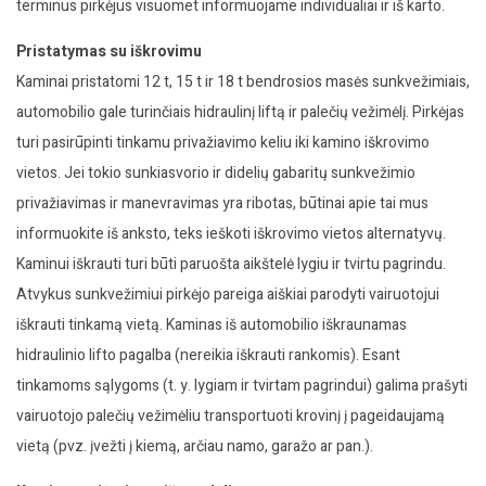
terminus pirkėjus visuomet informuojame individualiai ir iš karto.
Pristatymas su iškrovimu
Kaminai pristatomi 12 t, 15 t ir 18 t bendrosios masės sunkvežimiais,
automobilio gale turinčiais hidraulinį liftą ir palečių vežimėlį. Pirkėjas
turi pasirūpinti tinkamu privažiavimo keliu iki kamino iškrovimo
vietos. Jei tokio sunkiasvorio ir didelių gabaritų sunkvežimio
privažiavimas ir manevravimas yra ribotas, būtinai apie tai mus
informuokite iš anksto, teks ieškoti iškrovimo vietos alternatyvų.
Kaminui iškrauti turi būti paruošta aikštelė lygiu ir tvirtu pagrindu.
Atvykus sunkvežimiui pirkėjo pareiga aiškiai parodyti vairuotojui
iškrauti tinkamą vietą. Kaminas iš automobilio iškraunamas
hidraulinio lifto pagalba (nereikia iškrauti rankomis). Esant
tinkamoms sąlygoms (t. y. lygiam ir tvirtam pagrindui) galima prašyti
vairuotojo palečių vežimėliu transportuoti krovinį į pageidaujamą
vietą (pvz. įvežti į kiemą, arčiau namo, garažo ar pan.).