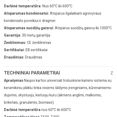
Darbinė temperatūra:
Nuo 60°C iki 600°C
Atsparumas kondensatui:
Atsparus ilgalaikiam agresyvaus
kondensato poveikiui ir drėgmei
Atsparumas suodžių gaisrui:
Atsparus suodžių gaisrui iki 1000°C
Garantija:
30 metų garantija
Ženklinimas:
CE ženklinimas
Sertifikatai:
EB sertifikatai
Draudimas:
Draudimas
TECHNINIAI PARAMETRAI
Aprašymas
Naujos kartos universali trisluoksnė kamino sistema su
keramikiniu įdėklu tinka visiems šildymo įrenginiams, kūrenamiems:
dujomis, skystuoju, kietuoju kuru (akmens anglimi, malkomis,
briketais, granulėmis, biomase).
Darbinė temperatūra
nuo 60°C iki 600°C