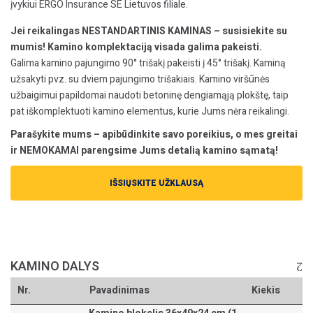
įvykiui ERGO Insurance SE Lietuvos filiale.
Jei reikalingas NESTANDARTINIS KAMINAS – susisiekite su
mumis! Kamino komplektaciją visada galima pakeisti.
Galima kamino pajungimo 90° trišakį pakeisti į 45° trišakį. Kaminą
užsakyti pvz. su dviem pajungimo trišakiais. Kamino viršūnės
užbaigimui papildomai naudoti betoninę dengiamąją plokštę, taip
pat iškomplektuoti kamino elementus, kurie Jums nėra reikalingi.
Parašykite mums – apibūdinkite savo poreikius, o mes greitai
ir NEMOKAMAI parengsime Jums detalią kamino sąmatą!
IŠSIŲSKITE UŽKLAUSĄ
KAMINO DALYS
Nr.
Pavadinimas
Kiekis