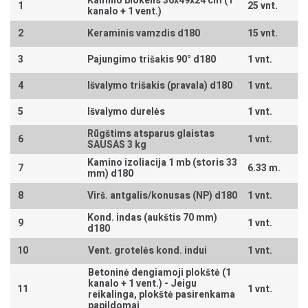
Kamino blokelis 36x49x24 cm (1
1
25 vnt.
kanalo + 1 vent.)
2
Keraminis vamzdis d180
15 vnt.
3
Pajungimo trišakis 90° d180
1 vnt.
4
Išvalymo trišakis (pravala) d180
1 vnt.
5
Išvalymo durelės
1 vnt.
Rūgštims atsparus glaistas
6
1 vnt.
SAUSAS 3 kg
Kamino izoliacija 1 mb (storis 33
7
6.33 m.
mm) d180
8
Virš. antgalis/konusas (NP) d180
1 vnt.
Kond. indas (aukštis 70 mm)
9
1 vnt.
d180
10
Vent. grotelės kond. indui
1 vnt.
Betoninė dengiamoji plokštė (1
kanalo + 1 vent.) -
Jeigu
11
1 vnt.
reikalinga, plokštė pasirenkama
papildomai