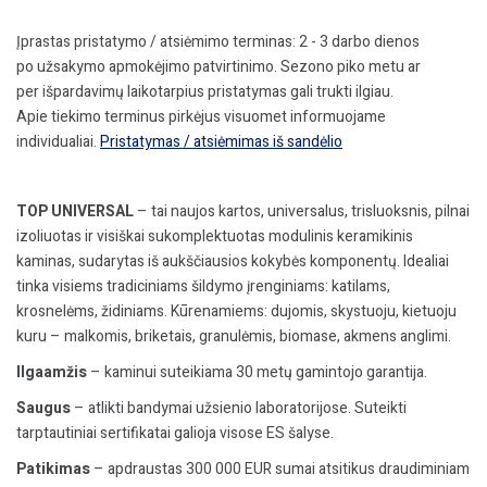
h=6,25m,
kompl.
Įprastas pristatymo / atsiėmimo terminas: 2 - 3 darbo dienos
po užsakymo apmokėjimo patvirtinimo. Sezono piko metu ar
per išpardavimų laikotarpius pristatymas gali trukti ilgiau.
Apie tiekimo terminus pirkėjus visuomet informuojame
individualiai.
Pristatymas / atsiėmimas iš sandėlio
TOP UNIVERSAL
– tai naujos kartos, universalus, trisluoksnis, pilnai
izoliuotas ir visiškai sukomplektuotas modulinis keramikinis
kaminas, sudarytas iš aukščiausios kokybės komponentų. Idealiai
tinka visiems tradiciniams šildymo įrenginiams: katilams,
krosnelėms, židiniams. Kūrenamiems: dujomis, skystuoju, kietuoju
kuru – malkomis, briketais, granulėmis, biomase, akmens anglimi.
Ilgaamžis
– kaminui suteikiama 30 metų gamintojo garantija.
Saugus
– atlikti bandymai užsienio laboratorijose. Suteikti
tarptautiniai sertifikatai galioja visose ES šalyse.
Patikimas
– apdraustas 300 000 EUR sumai atsitikus draudiminiam