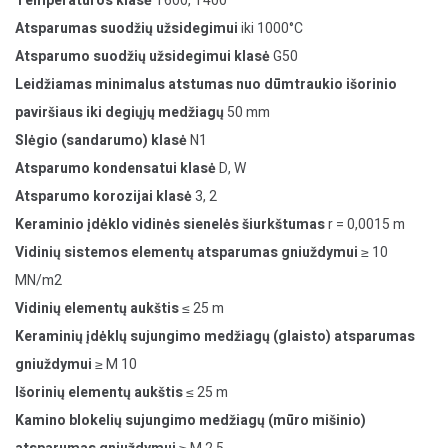
Temperatūros klasė
T600, T400
Atsparumas suodžių užsidegimui
iki 1000°C
Atsparumo suodžių užsidegimui klasė
G50
Leidžiamas minimalus atstumas nuo dūmtraukio išorinio
paviršiaus iki degiųjų medžiagų
50 mm
Slėgio (sandarumo) klasė
N1
Atsparumo kondensatui klasė
D, W
Atsparumo korozijai klasė
3, 2
Keraminio įdėklo vidinės sienelės šiurkštumas
r = 0,0015 m
Vidinių sistemos elementų atsparumas gniuždymui
≥ 10
MN/m2
Vidinių elementų aukštis
≤ 25 m
Keraminių įdėklų sujungimo medžiagų (glaisto) atsparumas
gniuždymui
≥ M 10
Išorinių elementų aukštis
≤ 25 m
Kamino blokelių sujungimo medžiagų (mūro mišinio)