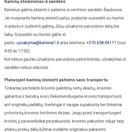
Kaminų atsiėmimas iš sandėlio
Kaminus galima atsiimti ir patiems iš centrinio sandėlio Šiauliuose.
Jei nuspręsite kaminą atsiimti patys, prašome susisiekti su mumis
iš anksto ir suderinti galimą Jūsų užsakymo paruošimo datą bei
laiką. Susisiekti su mumis galite el.
paštu:
uzsakymai@kaminai1.lt
arba telefonu:
+370 638 44111
(nuo
8:00 iki 17:00).
Kol nebus gautas užsakymo paruošimo patvirtinimas, užsakymas iš
sandėlio nebus išduotas.
Planuojant kaminą išsivežti patiems savo transportu
Tinkamai įvertinkite krovinio paletinių vietų skaičių, krovinio
gabaritus ir bendrą svorį. Rekomenduojame krovinį transportuoti
ant originalių padėklų, tvarkingai ir saugiai supakuotą bei tinkamai
pritvirtintą krovinio tvirtinimo diržais. Jeigu prieš transportuojant
krovinį, jį savarankiškai perpakuosite, krovinio pakuotės viduje tarp
atskirų prekių dalių būtinai sudėkite originalius pakavimo