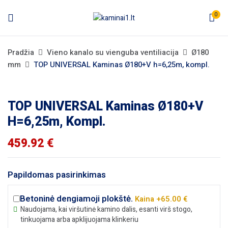
0
Pradžia
Vieno kanalo su vienguba ventiliacija
Ø180
mm
TOP UNIVERSAL Kaminas Ø180+V h=6,25m, kompl.
TOP UNIVERSAL Kaminas Ø180+V
H=6,25m, Kompl.
459.92
€
Papildomas pasirinkimas
Betoninė dengiamoji plokštė.
Kaina +65.00 €
Naudojama, kai viršutinė kamino dalis, esanti virš stogo,
tinkuojama arba apklijuojama klinkeriu