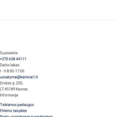
Susisiekite
+370 638 44111
Darbo laikas:
I - V 8:00-17:00
uzsakymai@kaminai1.lt
Drobės g. 25D,
LT-45189 Kaunas
Informacija
Teikiamos paslaugos
Pirkimo taisyklės
Prekių pristatymas ir perdavimas