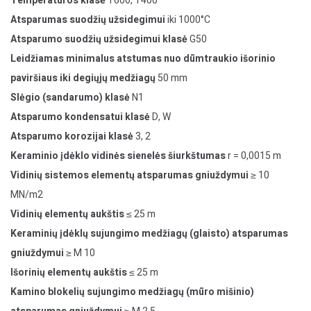
Temperatūros klasė
T600, T400
Atsparumas suodžių užsidegimui
iki 1000°C
Atsparumo suodžių užsidegimui klasė
G50
Leidžiamas minimalus atstumas nuo dūmtraukio išorinio
paviršiaus iki degiųjų medžiagų
50 mm
Slėgio (sandarumo) klasė
N1
Atsparumo kondensatui klasė
D, W
Atsparumo korozijai klasė
3, 2
Keraminio įdėklo vidinės sienelės šiurkštumas
r = 0,0015 m
Vidinių sistemos elementų atsparumas gniuždymui
≥ 10
MN/m2
Vidinių elementų aukštis
≤ 25 m
Keraminių įdėklų sujungimo medžiagų (glaisto) atsparumas
gniuždymui
≥ M 10
Išorinių elementų aukštis
≤ 25 m
Kamino blokelių sujungimo medžiagų (mūro mišinio)