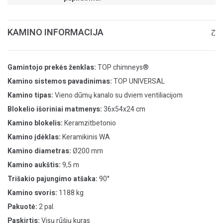
KAMINO INFORMACIJA
Gamintojo prekės ženklas:
TOP chimneys®
Kamino sistemos pavadinimas:
TOP UNIVERSAL
Kamino tipas:
Vieno dūmų kanalo su dviem ventiliacijom
Blokelio išoriniai matmenys:
36x54x24 cm
Kamino blokelis:
Keramzitbetonio
Kamino įdėklas:
Keramikinis WA
Kamino diametras:
Ø200 mm
Kamino aukštis:
9,5 m
Trišakio pajungimo atšaka:
90°
Kamino svoris:
1188 kg
Pakuotė:
2 pal.
Paskirtis:
Visų rūšių kuras