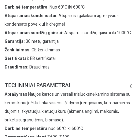
Darbinė temperatūra:
Nuo 60°C iki 600°C
Atsparumas kondensatui:
Atsparus ilgalaikiam agresyvaus
kondensato poveikiui ir drėgmei
Atsparumas suodžių gaisrui:
Atsparus suodžių gaisrui iki 1000°C
Garantija:
30 metų garantija
Ženklinimas:
CE ženklinimas
Sertifikatai:
EB sertifikatai
Draudimas:
Draudimas
TECHNINIAI PARAMETRAI
Aprašymas
Naujos kartos universali trisluoksnė kamino sistema su
keramikiniu įdėklu tinka visiems šildymo įrenginiams, kūrenamiems:
dujomis, skystuoju, kietuoju kuru (akmens anglimi, malkomis,
briketais, granulėmis, biomase).
Darbinė temperatūra
nuo 60°C iki 600°C