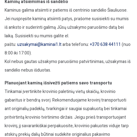
Kaminų atsiėmimas iš sandėlio
Kaminus galima atsiimti ir patiems iš centrinio sandėlio Šiauliuose.
Jei nuspręsite kaminą atsiimti patys, prašome susisiekti su mumis
iš anksto ir suderinti galimą Jūsų užsakymo paruošimo datą bei
laiką. Susisiekti su mumis galite el.
paštu:
uzsakymai@kaminai1.lt
arba telefonu:
+370 638 44111
(nuo
8:00 iki 17:00).
Kol nebus gautas užsakymo paruošimo patvirtinimas, užsakymas iš
sandėlio nebus išduotas.
Planuojant kaminą išsivežti patiems savo transportu
Tinkamai įvertinkite krovinio paletinių vietų skaičių, krovinio
gabaritus ir bendrą svorį. Rekomenduojame krovinį transportuoti
ant originalių padėklų, tvarkingai ir saugiai supakuotą bei tinkamai
pritvirtintą krovinio tvirtinimo diržais. Jeigu prieš transportuojant
krovinį, jį savarankiškai perpakuosite, krovinio pakuotės viduje tarp
atskirų prekių dalių būtinai sudėkite originalius pakavimo