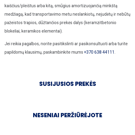
kaiščius/pleištus arba kitą, smūgius amortizuojančią minkštą
medžiagą, kad transportavimo metu neslankiotų, nejudėtų ir nebūtų
pažeistos trapios, dūžtančios prekės dalys (keramzitbetonio
blokeliai, keramikos elementai).
Jei reikia pagalbos, norite pasitikslinti ar pasikonsultuoti arba turite
papildomų klausimų, paskambinkite mums
+370 638 44111
.
SUSIJUSIOS PREKĖS
NESENIAI PERŽIŪRĖJOTE