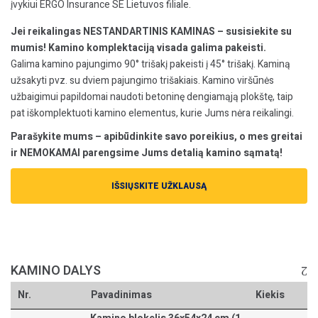
įvykiui ERGO Insurance SE Lietuvos filiale.
Jei reikalingas NESTANDARTINIS KAMINAS – susisiekite su
mumis! Kamino komplektaciją visada galima pakeisti.
Galima kamino pajungimo 90° trišakį pakeisti į 45° trišakį. Kaminą
užsakyti pvz. su dviem pajungimo trišakiais. Kamino viršūnės
užbaigimui papildomai naudoti betoninę dengiamąją plokštę, taip
pat iškomplektuoti kamino elementus, kurie Jums nėra reikalingi.
Parašykite mums – apibūdinkite savo poreikius, o mes greitai
ir NEMOKAMAI parengsime Jums detalią kamino sąmatą!
IŠSIŲSKITE UŽKLAUSĄ
KAMINO DALYS
Nr.
Pavadinimas
Kiekis