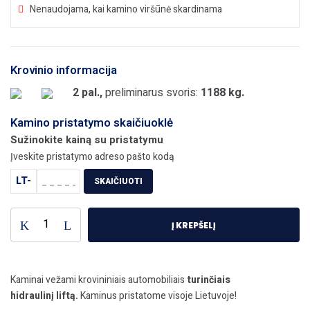
Nenaudojama, kai kamino viršūnė skardinama
Krovinio informacija
2 pal.,
preliminarus svoris:
1188 kg.
Kamino pristatymo skaičiuoklė
Sužinokite kainą su pristatymu
Įveskite pristatymo adreso pašto kodą
LT-
SKAIČIUOTI
Į KREPŠELĮ
Kaminai vežami krovininiais automobiliais
turinčiais
hidraulinį liftą.
Kaminus pristatome visoje Lietuvoje!