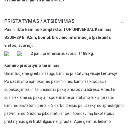
atsparumas gniuždymui
≥ M 2,5
PRISTATYMAS / ATSIĖMIMAS
Pasirinkto kamino komplekto: TOP UNIVERSAL Kaminas
Ø200+2V h=9,5m, kompl. krovinio informacija (paletinės
vietos, svoris):
2 pal.,
preliminarus svoris:
1188 kg.
Kamino pristatymo terminas
Garantuojame greitą ir saugų kamino pristatymą visoje Lietuvoje!
Po užsakymo apmokėjimo patvirtinimo, kaminas kruopščiai
supakuojamas ir išsiunčiamas pirkėjo nurodytu adresu. Prieš tai
susisiekiame su pirkėju ir suderiname pristatymo laiką. Įprastai
kaminai pristatomi per 2 – 3 darbo dienas po užsakymo apmokėjimo
patvirtinimo. Sezono piko metu ar per išpardavimų laikotarpius
pristatymas gali trukti ilgiau nei įprastai. Apie galimus tiekimo