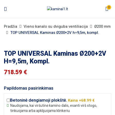
0
Pradžia
Vieno kanalo su dviguba ventiliacija
Ø200 mm
TOP UNIVERSAL Kaminas Ø200+2V h=9,5m, kompl.
TOP UNIVERSAL Kaminas Ø200+2V
H=9,5m, Kompl.
718.59
€
Papildomas pasirinkimas
Betoninė dengiamoji plokštė.
Kaina +68.99 €
Naudojama, kai viršutinė kamino dalis, esanti virš stogo,
tinkuojama arba apklijuojama klinkeriu