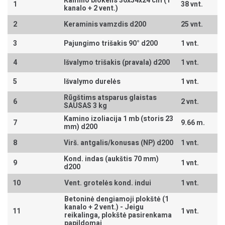
Kamino blokelis 36x54x24 cm (1
1
38 vnt.
kanalo + 2 vent.)
2
Keraminis vamzdis d200
25 vnt.
3
Pajungimo trišakis 90° d200
1 vnt.
4
Išvalymo trišakis (pravala) d200
1 vnt.
5
Išvalymo durelės
1 vnt.
Rūgštims atsparus glaistas
6
2 vnt.
SAUSAS 3 kg
Kamino izoliacija 1 mb (storis 23
7
9.66 m.
mm) d200
8
Virš. antgalis/konusas (NP) d200
1 vnt.
Kond. indas (aukštis 70 mm)
9
1 vnt.
d200
10
Vent. grotelės kond. indui
1 vnt.
Betoninė dengiamoji plokštė (1
kanalo + 2 vent.) -
Jeigu
11
1 vnt.
reikalinga, plokštė pasirenkama
papildomai