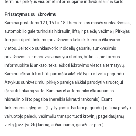
terminus pirkėjus visuomet informuojame individualiai ir iš karto.
Pristatymas su iškrovimu
Kaminai pristatomi 12 t, 15 t ir 18 t bendrosios masės sunkvežimiais,
automobilio gale turinčiais hidraulinį liftą ir palečių vežimėlį. Pirkėjas
turi pasirūpinti tinkamu privažiavimo keliu iki kamino iškrovimo
vietos. Jei tokio sunkiasvorio ir didelių gabaritų sunkvežimio
privažiavimas ir manevravimas yra ribotas, būtinai apie tai mus
informuokite iš anksto, teks ieškoti iškrovimo vietos alternatyvų.
Kaminui iškrauti turi būti paruošta aikštelė lygiu ir tvirtu pagrindu.
Atvykus sunkvežimiui pirkėjo pareiga aiškiai parodyti vairuotojui
iškrauti tinkamą vietą. Kaminas iš automobilio iškraunamas
hidraulinio lifto pagalba (nereikia iškrauti rankomis). Esant
tinkamoms sąlygoms (t. y. lygiam ir tvirtam pagrindui) galima prašyti
vairuotojo palečių vežimėliu transportuoti krovinį į pageidaujamą
vietą (pvz. įvežti į kiemą, arčiau namo, garažo ar pan.).