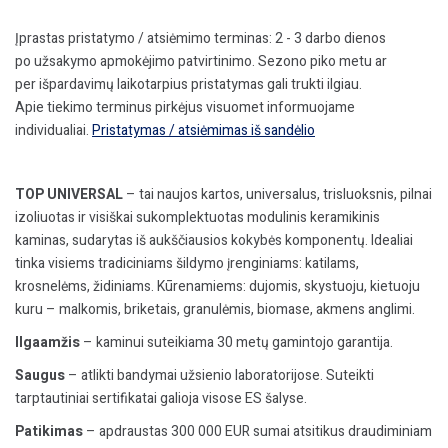
Įprastas pristatymo / atsiėmimo terminas: 2 - 3 darbo dienos
po užsakymo apmokėjimo patvirtinimo. Sezono piko metu ar
per išpardavimų laikotarpius pristatymas gali trukti ilgiau.
Apie tiekimo terminus pirkėjus visuomet informuojame
individualiai.
Pristatymas / atsiėmimas iš sandėlio
TOP UNIVERSAL
– tai naujos kartos, universalus, trisluoksnis, pilnai
izoliuotas ir visiškai sukomplektuotas modulinis keramikinis
kaminas, sudarytas iš aukščiausios kokybės komponentų. Idealiai
tinka visiems tradiciniams šildymo įrenginiams: katilams,
krosnelėms, židiniams. Kūrenamiems: dujomis, skystuoju, kietuoju
kuru – malkomis, briketais, granulėmis, biomase, akmens anglimi.
Ilgaamžis
– kaminui suteikiama 30 metų gamintojo garantija.
Saugus
– atlikti bandymai užsienio laboratorijose. Suteikti
tarptautiniai sertifikatai galioja visose ES šalyse.
Patikimas
– apdraustas 300 000 EUR sumai atsitikus draudiminiam