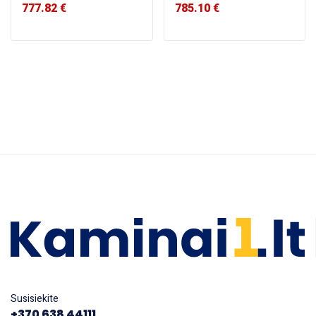
777.82
€
785.10
€
Susisiekite
+370 638 44111