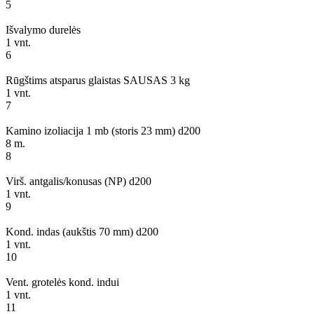
5
Išvalymo durelės
1 vnt.
6
Rūgštims atsparus glaistas SAUSAS 3 kg
1 vnt.
7
Kamino izoliacija 1 mb (storis 23 mm) d200
8 m.
8
Virš. antgalis/konusas (NP) d200
1 vnt.
9
Kond. indas (aukštis 70 mm) d200
1 vnt.
10
Vent. grotelės kond. indui
1 vnt.
11