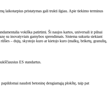
 laikotarpius pristatymas gali trukti ilgiau. Apie tiekimo terminus
ndamentalia vokiška patirtimi. Ši naujos kartos, universali ir pilnai
ę su inovatyviais gamybos sprendimais. Sistema sukurta siekiant
ies – dujų, skystojo kuro ar kietojo kuro (malkų, briketų, granulių,
 aukščiausius ES standartus.
 papildomai naudoti betoninę dengiamąją plokštę, taip pat