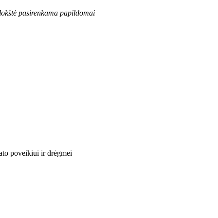
plokštė pasirenkama papildomai
to poveikiui ir drėgmei