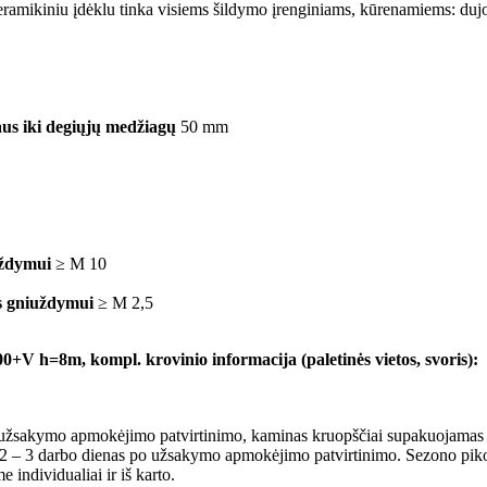
eramikiniu įdėklu tinka visiems šildymo įrenginiams, kūrenamiems: dujo
us iki degiųjų medžiagų
50 mm
uždymui
≥ M 10
s gniuždymui
≥ M 2,5
=8m, kompl. krovinio informacija (paletinės vietos, svoris):
užsakymo apmokėjimo patvirtinimo, kaminas kruopščiai supakuojamas ir 
r 2 – 3 darbo dienas po užsakymo apmokėjimo patvirtinimo. Sezono piko m
individualiai ir iš karto.