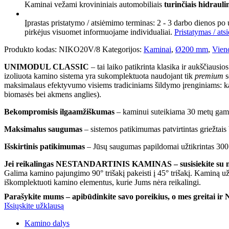
Kaminas
Kaminai vežami krovininiais automobiliais
turinčiais hidraulinį
Ø200+V
h=8m,
Įprastas pristatymo / atsiėmimo terminas: 2 - 3 darbo dienos po
kompl.
pirkėjus visuomet informuojame individualiai.
Pristatymas / ats
Produkto kodas:
NIKO20V/8
Kategorijos:
Kaminai
,
Ø200 mm
,
Vieno
UNIMODUL CLASSIC
– tai laiko patikrinta klasika ir aukščiausi
izoliuota kamino sistema yra sukomplektuota naudojant tik
premium
s
maksimalaus efektyvumo visiems tradiciniams šildymo įrenginiams: kat
biomasės bei akmens anglies).
Bekompromisis ilgaamžiškumas
– kaminui suteikiama 30 metų gamin
Maksimalus saugumas
– sistemos patikimumas patvirtintas griežtais 
Išskirtinis patikimumas
– Jūsų saugumas papildomai užtikrintas 30
Jei reikalingas NESTANDARTINIS KAMINAS – susisiekite su mu
Galima kamino pajungimo 90° trišakį pakeisti į 45° trišakį. Kaminą u
iškomplektuoti kamino elementus, kurie Jums nėra reikalingi.
Parašykite mums – apibūdinkite savo poreikius, o mes greita
Išsiųskite užklausą
Kamino dalys