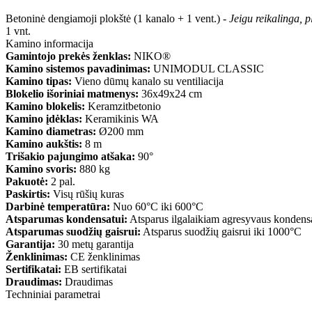
Betoninė dengiamoji plokštė (1 kanalo + 1 vent.) -
Jeigu reikalinga, 
1 vnt.
Kamino informacija
Gamintojo prekės ženklas:
NIKO®
Kamino sistemos pavadinimas:
UNIMODUL CLASSIC
Kamino tipas:
Vieno dūmų kanalo su ventiliacija
Blokelio išoriniai matmenys:
36x49x24 cm
Kamino blokelis:
Keramzitbetonio
Kamino įdėklas:
Keramikinis WA
Kamino diametras:
Ø200 mm
Kamino aukštis:
8 m
Trišakio pajungimo atšaka:
90°
Kamino svoris:
880 kg
Pakuotė:
2 pal.
Paskirtis:
Visų rūšių kuras
Darbinė temperatūra:
Nuo 60°C iki 600°C
Atsparumas kondensatui:
Atsparus ilgalaikiam agresyvaus kondensa
Atsparumas suodžių gaisrui:
Atsparus suodžių gaisrui iki 1000°C
Garantija:
30 metų garantija
Ženklinimas:
CE ženklinimas
Sertifikatai:
EB sertifikatai
Draudimas:
Draudimas
Techniniai parametrai