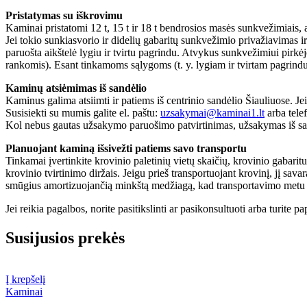
Pristatymas su iškrovimu
Kaminai pristatomi 12 t, 15 t ir 18 t bendrosios masės sunkvežimiais, au
Jei tokio sunkiasvorio ir didelių gabaritų sunkvežimio privažiavimas ir
paruošta aikštelė lygiu ir tvirtu pagrindu. Atvykus sunkvežimiui pirkėj
rankomis). Esant tinkamoms sąlygoms (t. y. lygiam ir tvirtam pagrindui
Kaminų atsiėmimas iš sandėlio
Kaminus galima atsiimti ir patiems iš centrinio sandėlio Šiauliuose. J
Susisiekti su mumis galite el. paštu:
uzsakymai@kaminai1.lt
arba tele
Kol nebus gautas užsakymo paruošimo patvirtinimas, užsakymas iš sa
Planuojant kaminą išsivežti patiems savo transportu
Tinkamai įvertinkite krovinio paletinių vietų skaičių, krovinio gabarit
krovinio tvirtinimo diržais. Jeigu prieš transportuojant krovinį, jį sav
smūgius amortizuojančią minkštą medžiagą, kad transportavimo metu ne
Jei reikia pagalbos, norite pasitikslinti ar pasikonsultuoti arba turi
Susijusios prekės
Į krepšelį
Kaminai