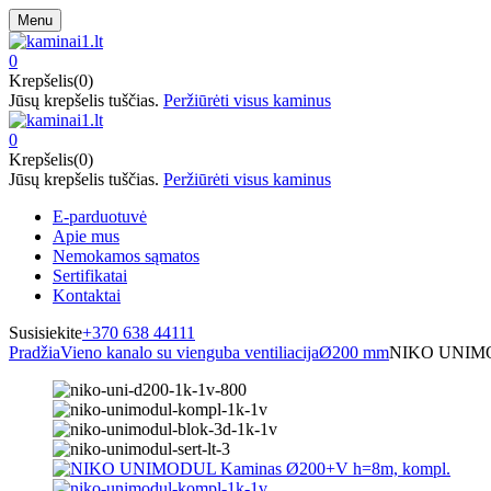
Menu
0
Krepšelis(0)
Jūsų krepšelis tuščias.
Peržiūrėti visus kaminus
0
Krepšelis(0)
Jūsų krepšelis tuščias.
Peržiūrėti visus kaminus
E-parduotuvė
Apie mus
Nemokamos sąmatos
Sertifikatai
Kontaktai
Susisiekite
+370 638 44111
Pradžia
Vieno kanalo su vienguba ventiliacija
Ø200 mm
NIKO UNIMO