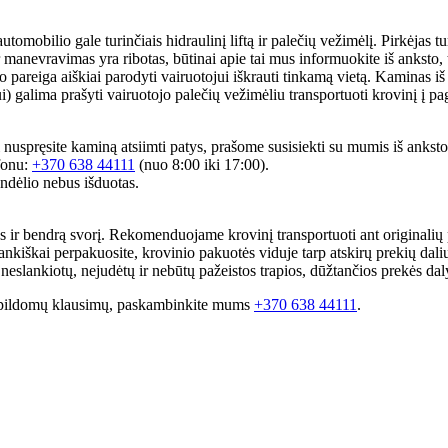
tomobilio gale turinčiais hidraulinį liftą ir palečių vežimėlį. Pirkėjas 
 manevravimas yra ribotas, būtinai apie tai mus informuokite iš anksto, t
o pareiga aiškiai parodyti vairuotojui iškrauti tinkamą vietą. Kaminas iš
) galima prašyti vairuotojo palečių vežimėliu transportuoti krovinį į pa
ei nuspręsite kaminą atsiimti patys, prašome susisiekti su mumis iš ankst
fonu:
+370 638 44111
(nuo 8:00 iki 17:00).
ndėlio nebus išduotas.
us ir bendrą svorį. Rekomenduojame krovinį transportuoti ant originalių p
arankiškai perpakuosite, krovinio pakuotės viduje tarp atskirų prekių dali
slankiotų, nejudėtų ir nebūtų pažeistos trapios, dūžtančios prekės daly
te papildomų klausimų, paskambinkite mums
+370 638 44111
.