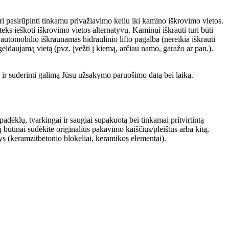
turi pasirūpinti tinkamu privažiavimo keliu iki kamino iškrovimo vietos.
eks ieškoti iškrovimo vietos alternatyvų. Kaminui iškrauti turi būti
 automobilio iškraunamas hidraulinio lifto pagalba (nereikia iškrauti
geidaujamą vietą (pvz. įvežti į kiemą, arčiau namo, garažo ar pan.).
o ir suderinti galimą Jūsų užsakymo paruošimo datą bei laiką.
adėklų, tvarkingai ir saugiai supakuotą bei tinkamai pritvirtintą
ų būtinai sudėkite originalius pakavimo kaiščius/pleištus arba kitą,
s (keramzitbetonio blokeliai, keramikos elementai).