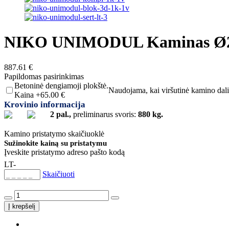
NIKO UNIMODUL Kaminas Ø2
887.61
€
Papildomas pasirinkimas
Betoninė dengiamoji plokštė.
Naudojama, kai viršutinė kamino dalis
Kaina +65.00 €
Krovinio informacija
2 pal.,
preliminarus svoris:
880 kg.
Kamino pristatymo skaičiuoklė
Sužinokite kainą su pristatymu
Įveskite pristatymo adreso pašto kodą
LT-
Skaičiuoti
produkto
kiekis:
Į krepšelį
NIKO
UNIMODUL