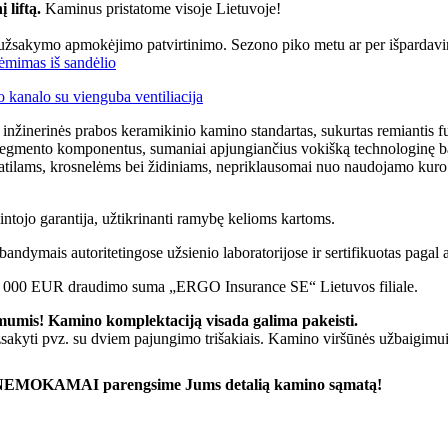
 liftą.
Kaminus pristatome visoje Lietuvoje!
 užsakymo apmokėjimo patvirtinimo. Sezono piko metu ar per išpardavimų
iėmimas iš sandėlio
 kanalo su vienguba ventiliacija
os inžinerinės prabos keramikinio kamino standartas, sukurtas remiantis fu
egmento komponentus, sumaniai apjungiančius vokišką technologinę baz
ilams, krosnelėms bei židiniams, nepriklausomai nuo naudojamo kuro rūš
tojo garantija, užtikrinanti ramybę kelioms kartoms.
bandymais autoritetingose užsienio laboratorijose ir sertifikuotas pagal
0 000 EUR draudimo suma „ERGO Insurance SE“ Lietuvos filiale.
mis! Kamino komplektaciją visada galima pakeisti.
žsakyti pvz. su dviem pajungimo trišakiais. Kamino viršūnės užbaigimui
i ir NEMOKAMAI parengsime Jums detalią kamino sąmatą!