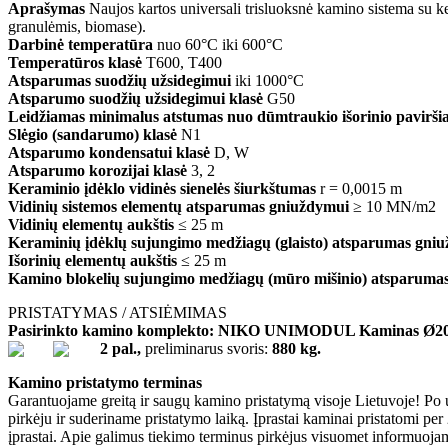
Aprašymas
Naujos kartos universali trisluoksnė kamino sistema su k
granulėmis, biomase).
Darbinė temperatūra
nuo 60°C iki 600°C
Temperatūros klasė
T600, T400
Atsparumas suodžių užsidegimui
iki 1000°C
Atsparumo suodžių užsidegimui klasė
G50
Leidžiamas minimalus atstumas nuo dūmtraukio išorinio paviršia
Slėgio (sandarumo) klasė
N1
Atsparumo kondensatui klasė
D, W
Atsparumo korozijai klasė
3, 2
Keraminio įdėklo vidinės sienelės šiurkštumas
r = 0,0015 m
Vidinių sistemos elementų atsparumas gniuždymui
≥ 10 MN/m2
Vidinių elementų aukštis
≤ 25 m
Keraminių įdėklų sujungimo medžiagų (glaisto) atsparumas gni
Išorinių elementų aukštis
≤ 25 m
Kamino blokelių sujungimo medžiagų (mūro mišinio) atsparuma
PRISTATYMAS / ATSIĖMIMAS
Pasirinkto kamino komplekto: NIKO UNIMODUL Kaminas Ø200+V h
2 pal.,
preliminarus svoris:
880 kg.
Kamino pristatymo terminas
Garantuojame greitą ir saugų kamino pristatymą visoje Lietuvoje! Po 
pirkėju ir suderiname pristatymo laiką. Įprastai kaminai pristatomi pe
įprastai. Apie galimus tiekimo terminus pirkėjus visuomet informuojame 