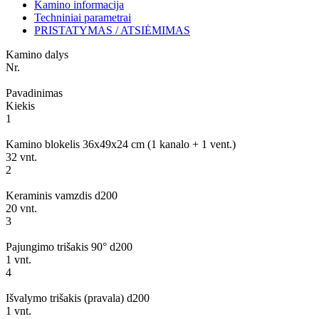
Kamino informacija
Techniniai parametrai
PRISTATYMAS / ATSIĖMIMAS
Kamino dalys
Nr.
Pavadinimas
Kiekis
1
Kamino blokelis 36x49x24 cm (1 kanalo + 1 vent.)
32 vnt.
2
Keraminis vamzdis d200
20 vnt.
3
Pajungimo trišakis 90° d200
1 vnt.
4
Išvalymo trišakis (pravala) d200
1 vnt.