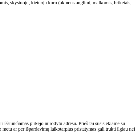
mis, skystuoju, kietuoju kuru (akmens anglimi, malkomis, briketais,
išsiunčiamas pirkėjo nurodytu adresu. Prieš tai susisiekiame su
etu ar per išpardavimų laikotarpius pristatymas gali trukti ilgiau nei