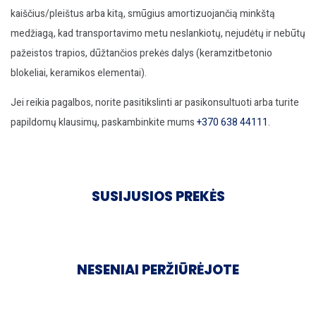
kaiščius/pleištus arba kitą, smūgius amortizuojančią minkštą
medžiagą, kad transportavimo metu neslankiotų, nejudėtų ir nebūtų
pažeistos trapios, dūžtančios prekės dalys (keramzitbetonio
blokeliai, keramikos elementai).
Jei reikia pagalbos, norite pasitikslinti ar pasikonsultuoti arba turite
papildomų klausimų, paskambinkite mums
+370 638 44111
.
SUSIJUSIOS PREKĖS
NESENIAI PERŽIŪRĖJOTE