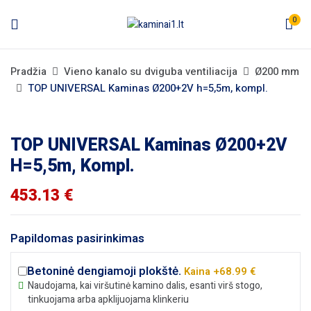
0
Pradžia
Vieno kanalo su dviguba ventiliacija
Ø200 mm
TOP UNIVERSAL Kaminas Ø200+2V h=5,5m, kompl.
TOP UNIVERSAL Kaminas Ø200+2V
H=5,5m, Kompl.
453.13
€
Papildomas pasirinkimas
Betoninė dengiamoji plokštė.
Kaina +68.99 €
Naudojama, kai viršutinė kamino dalis, esanti virš stogo,
tinkuojama arba apklijuojama klinkeriu