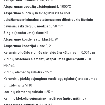
Temperatūros klasė
T600, T400
Atsparumas suodžių užsidegimui
iki 1000°C
Atsparumo suodžių užsidegimui klasė
G50
Leidžiamas minimalus atstumas nuo dūmtraukio išorinio
paviršiaus iki degiųjų medžiagų
50 mm
Slėgio (sandarumo) klasė
N1
Atsparumo kondensatui klasė
D, W
Atsparumo korozijai klasė
3, 2
Keraminio įdėklo vidinės sienelės šiurkštumas
r = 0,0015 m
Vidinių sistemos elementų atsparumas gniuždymui
≥ 10
MN/m2
Vidinių elementų aukštis
≤ 25 m
Keraminių įdėklų sujungimo medžiagų (glaisto) atsparumas
gniuždymui
≥ M 10
Išorinių elementų aukštis
≤ 25 m
Kamino blokelių sujungimo medžiagų (mūro mišinio)