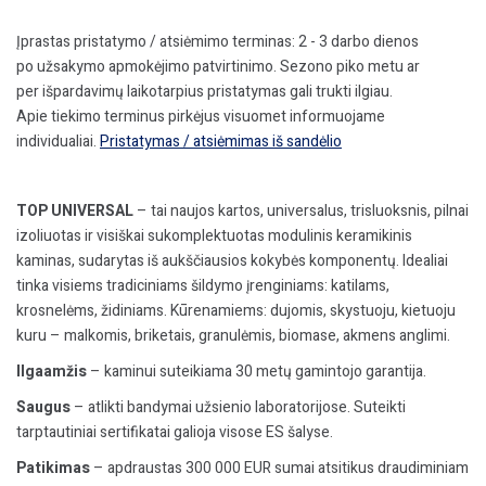
h=5,5m,
kompl.
Įprastas pristatymo / atsiėmimo terminas: 2 - 3 darbo dienos
po užsakymo apmokėjimo patvirtinimo. Sezono piko metu ar
per išpardavimų laikotarpius pristatymas gali trukti ilgiau.
Apie tiekimo terminus pirkėjus visuomet informuojame
individualiai.
Pristatymas / atsiėmimas iš sandėlio
TOP UNIVERSAL
– tai naujos kartos, universalus, trisluoksnis, pilnai
izoliuotas ir visiškai sukomplektuotas modulinis keramikinis
kaminas, sudarytas iš aukščiausios kokybės komponentų. Idealiai
tinka visiems tradiciniams šildymo įrenginiams: katilams,
krosnelėms, židiniams. Kūrenamiems: dujomis, skystuoju, kietuoju
kuru – malkomis, briketais, granulėmis, biomase, akmens anglimi.
Ilgaamžis
– kaminui suteikiama 30 metų gamintojo garantija.
Saugus
– atlikti bandymai užsienio laboratorijose. Suteikti
tarptautiniai sertifikatai galioja visose ES šalyse.
Patikimas
– apdraustas 300 000 EUR sumai atsitikus draudiminiam