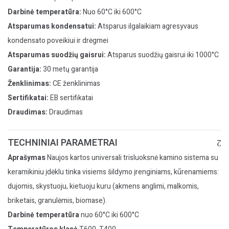
Darbinė temperatūra:
Nuo 60°C iki 600°C
Atsparumas kondensatui:
Atsparus ilgalaikiam agresyvaus
kondensato poveikiui ir drėgmei
Atsparumas suodžių gaisrui:
Atsparus suodžių gaisrui iki 1000°C
Garantija:
30 metų garantija
Ženklinimas:
CE ženklinimas
Sertifikatai:
EB sertifikatai
Draudimas:
Draudimas
TECHNINIAI PARAMETRAI
Aprašymas
Naujos kartos universali trisluoksnė kamino sistema su
keramikiniu įdėklu tinka visiems šildymo įrenginiams, kūrenamiems:
dujomis, skystuoju, kietuoju kuru (akmens anglimi, malkomis,
briketais, granulėmis, biomase).
Darbinė temperatūra
nuo 60°C iki 600°C