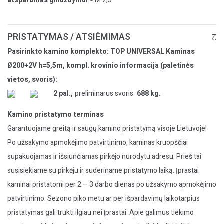
atsparumas gniuždymui
≥ M 2,5
PRISTATYMAS / ATSIĖMIMAS
Pasirinkto kamino komplekto: TOP UNIVERSAL Kaminas
Ø200+2V h=5,5m, kompl. krovinio informacija (paletinės
vietos, svoris):
2 pal.,
preliminarus svoris:
688 kg.
Kamino pristatymo terminas
Garantuojame greitą ir saugų kamino pristatymą visoje Lietuvoje!
Po užsakymo apmokėjimo patvirtinimo, kaminas kruopščiai
supakuojamas ir išsiunčiamas pirkėjo nurodytu adresu. Prieš tai
susisiekiame su pirkėju ir suderiname pristatymo laiką. Įprastai
kaminai pristatomi per 2 – 3 darbo dienas po užsakymo apmokėjimo
patvirtinimo. Sezono piko metu ar per išpardavimų laikotarpius
pristatymas gali trukti ilgiau nei įprastai. Apie galimus tiekimo