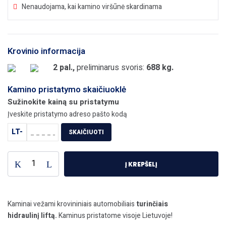
Nenaudojama, kai kamino viršūnė skardinama
Krovinio informacija
2 pal.,
preliminarus svoris:
688 kg.
Kamino pristatymo skaičiuoklė
Sužinokite kainą su pristatymu
Įveskite pristatymo adreso pašto kodą
LT-
SKAIČIUOTI
produkto
Į KREPŠELĮ
kiekis:
TOP
UNIVERSAL
Kaminas
Kaminai vežami krovininiais automobiliais
turinčiais
Ø200+2V
hidraulinį liftą.
Kaminus pristatome visoje Lietuvoje!