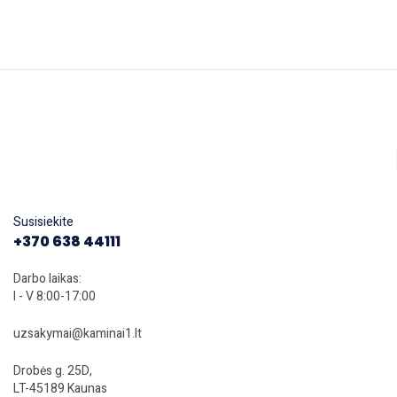
Susisiekite
+370 638 44111
Darbo laikas:
I - V 8:00-17:00
uzsakymai@kaminai1.lt
Drobės g. 25D,
LT-45189 Kaunas