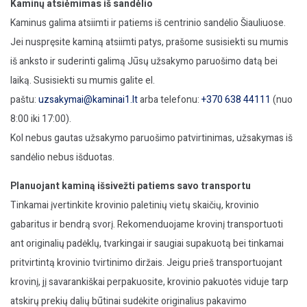
Kaminų atsiėmimas iš sandėlio
Kaminus galima atsiimti ir patiems iš centrinio sandėlio Šiauliuose.
Jei nuspręsite kaminą atsiimti patys, prašome susisiekti su mumis
iš anksto ir suderinti galimą Jūsų užsakymo paruošimo datą bei
laiką. Susisiekti su mumis galite el.
paštu:
uzsakymai@kaminai1.lt
arba telefonu:
+370 638 44111
(nuo
8:00 iki 17:00).
Kol nebus gautas užsakymo paruošimo patvirtinimas, užsakymas iš
sandėlio nebus išduotas.
Planuojant kaminą išsivežti patiems savo transportu
Tinkamai įvertinkite krovinio paletinių vietų skaičių, krovinio
gabaritus ir bendrą svorį. Rekomenduojame krovinį transportuoti
ant originalių padėklų, tvarkingai ir saugiai supakuotą bei tinkamai
pritvirtintą krovinio tvirtinimo diržais. Jeigu prieš transportuojant
krovinį, jį savarankiškai perpakuosite, krovinio pakuotės viduje tarp
atskirų prekių dalių būtinai sudėkite originalius pakavimo