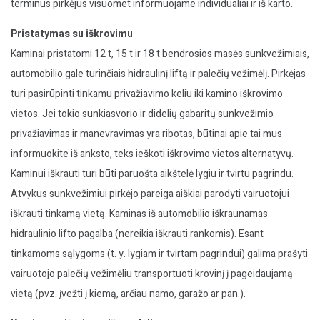
terminus pirkėjus visuomet informuojame individualiai ir iš karto.
Pristatymas su iškrovimu
Kaminai pristatomi 12 t, 15 t ir 18 t bendrosios masės sunkvežimiais,
automobilio gale turinčiais hidraulinį liftą ir palečių vežimėlį. Pirkėjas
turi pasirūpinti tinkamu privažiavimo keliu iki kamino iškrovimo
vietos. Jei tokio sunkiasvorio ir didelių gabaritų sunkvežimio
privažiavimas ir manevravimas yra ribotas, būtinai apie tai mus
informuokite iš anksto, teks ieškoti iškrovimo vietos alternatyvų.
Kaminui iškrauti turi būti paruošta aikštelė lygiu ir tvirtu pagrindu.
Atvykus sunkvežimiui pirkėjo pareiga aiškiai parodyti vairuotojui
iškrauti tinkamą vietą. Kaminas iš automobilio iškraunamas
hidraulinio lifto pagalba (nereikia iškrauti rankomis). Esant
tinkamoms sąlygoms (t. y. lygiam ir tvirtam pagrindui) galima prašyti
vairuotojo palečių vežimėliu transportuoti krovinį į pageidaujamą
vietą (pvz. įvežti į kiemą, arčiau namo, garažo ar pan.).