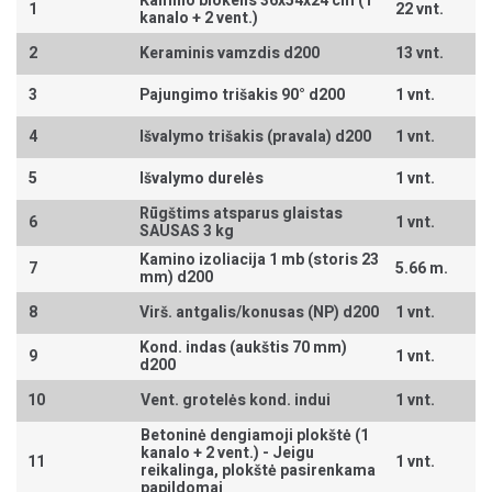
Kamino blokelis 36x54x24 cm (1
1
22 vnt.
kanalo + 2 vent.)
2
Keraminis vamzdis d200
13 vnt.
3
Pajungimo trišakis 90° d200
1 vnt.
4
Išvalymo trišakis (pravala) d200
1 vnt.
5
Išvalymo durelės
1 vnt.
Rūgštims atsparus glaistas
6
1 vnt.
SAUSAS 3 kg
Kamino izoliacija 1 mb (storis 23
7
5.66 m.
mm) d200
8
Virš. antgalis/konusas (NP) d200
1 vnt.
Kond. indas (aukštis 70 mm)
9
1 vnt.
d200
10
Vent. grotelės kond. indui
1 vnt.
Betoninė dengiamoji plokštė (1
kanalo + 2 vent.) -
Jeigu
11
1 vnt.
reikalinga, plokštė pasirenkama
papildomai