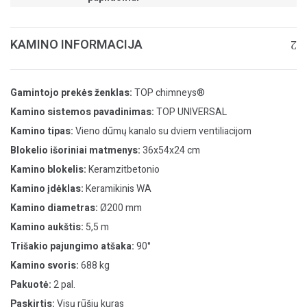
KAMINO INFORMACIJA
Gamintojo prekės ženklas:
TOP chimneys®
Kamino sistemos pavadinimas:
TOP UNIVERSAL
Kamino tipas:
Vieno dūmų kanalo su dviem ventiliacijom
Blokelio išoriniai matmenys:
36x54x24 cm
Kamino blokelis:
Keramzitbetonio
Kamino įdėklas:
Keramikinis WA
Kamino diametras:
Ø200 mm
Kamino aukštis:
5,5 m
Trišakio pajungimo atšaka:
90°
Kamino svoris:
688 kg
Pakuotė:
2 pal.
Paskirtis:
Visų rūšių kuras