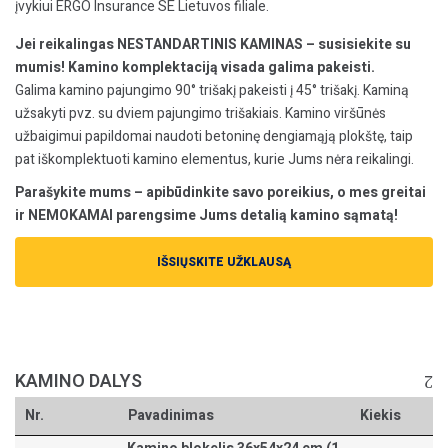
įvykiui ERGO Insurance SE Lietuvos filiale.
Jei reikalingas NESTANDARTINIS KAMINAS – susisiekite su
mumis! Kamino komplektaciją visada galima pakeisti.
Galima kamino pajungimo 90° trišakį pakeisti į 45° trišakį. Kaminą
užsakyti pvz. su dviem pajungimo trišakiais. Kamino viršūnės
užbaigimui papildomai naudoti betoninę dengiamąją plokštę, taip
pat iškomplektuoti kamino elementus, kurie Jums nėra reikalingi.
Parašykite mums – apibūdinkite savo poreikius, o mes greitai
ir NEMOKAMAI parengsime Jums detalią kamino sąmatą!
IŠSIŲSKITE UŽKLAUSĄ
KAMINO DALYS
Nr.
Pavadinimas
Kiekis